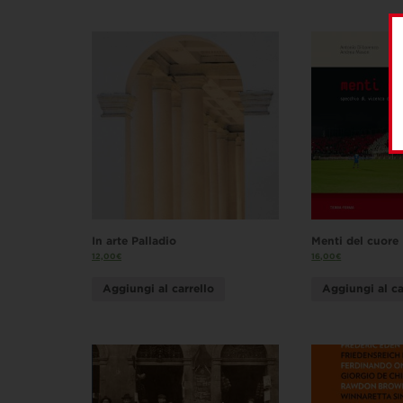
In arte Palladio
Menti del cuore
12,00
€
16,00
€
Aggiungi al carrello
Aggiungi al ca