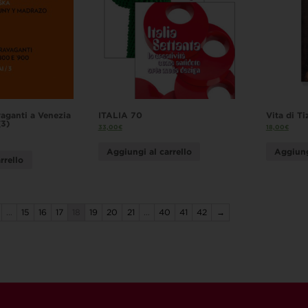
vaganti a Venezia
ITALIA 70
Vita di Ti
(3)
33,00
€
18,00
€
Aggiungi al carrello
Aggiung
rrello
…
15
16
17
18
19
20
21
…
40
41
42
→