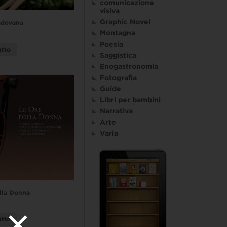
comunicazione
visiva
Graphic Novel
adovana
Montagna
Poesia
utto
Saggistica
Enogastronomia
Fotografia
Guide
Libri per bambini
Narrativa
Arte
Varia
lla Donna
utto