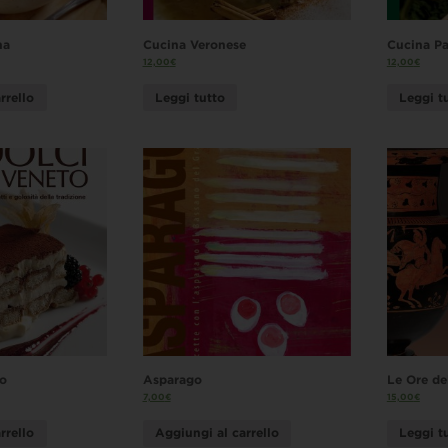
na
Cucina Veronese
Cucina P
12,00
€
12,00
€
rrello
Leggi tutto
Leggi t
to
Asparago
Le Ore de
7,00
€
15,00
€
rrello
Aggiungi al carrello
Leggi t