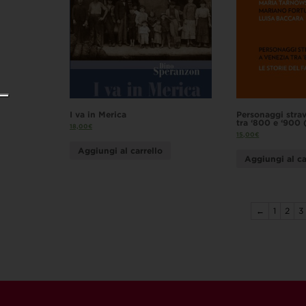
I va in Merica
Personaggi stra
tra ‘800 e ‘900 
18,00
€
15,00
€
Aggiungi al carrello
Aggiungi al ca
←
1
2
3