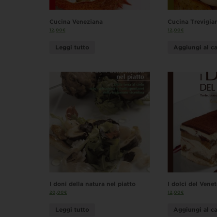
Cucina Veneziana
Cucina Trevigia
12,00
€
12,00
€
Leggi tutto
Aggiungi al ca
I doni della natura nel piatto
I dolci del Vene
20,00
€
12,00
€
Leggi tutto
Aggiungi al ca