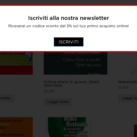
Iscriviti alla nostra newsletter
Riceverai un codice sconto del 5% sul tuo primo acquisto online!
ISCRIVITI
Critica d’arte in guerra. Ojetti
Matemati
1914-1920
15,00
€
20,00
€
rrello
Leggi t
Leggi tutto