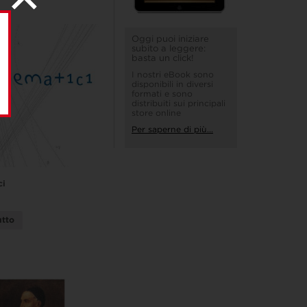
Oggi puoi iniziare
subito a leggere:
basta un click!
I nostri eBook sono
disponibili in diversi
formati e sono
distribuiti sui principali
store online
Per saperne di più...
ci
utto