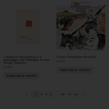
L’Espacio Escultórico e il
Il Don Chisciotte ritrovato
paesaggio del Pedregal de San
49,00
€
Ángel, Messico
25,00
€
Aggiungi al carrello
Aggiungi al carrello
←
1
2
3
4
5
…
40
41
42
→