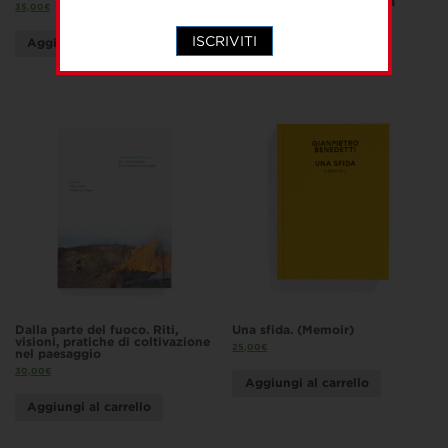
pittura tra Creta e Venezia
35,00
€
35,00
€
ISCRIVITI
Aggiungi al carrello
Leggi tutto
Dalla parte del fuoco. Riti,
Una sfida. (Memoir)
visioni, pratiche di coltivazione
25,00
€
nel paesaggio
30,00
€
Aggiungi al carrello
Aggiungi al carrello