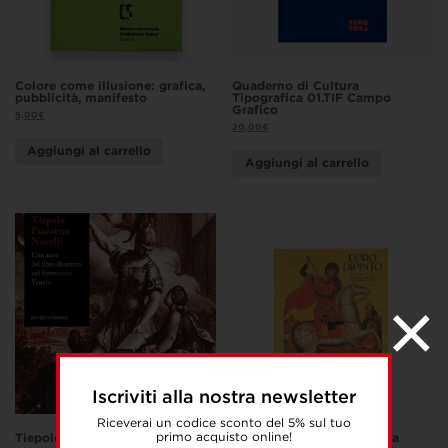
Colore come illusione: grafica,
Quaderno di Cultura
pubblicità, manifesto
Tipografica 01.TIF Campo
Grafico
5,00
€
20,00
€
Aggiungi al carrello
Aggiungi al carrello
Iscriviti alla nostra newsletter
Riceverai un codice sconto del 5% sul tuo
primo acquisto online!
Tiepolo, Piazzetta, Novelli
L’oro dipinto. El Greco e la