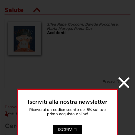
Salute
Silva Rapa Cocconi, Davide Pocchiesa,
Maria Marega, Paola Dus
Accidenti
Prezzo:
18.00 €
Iscriviti alla nostra newsletter
Benvenuto Accedi!
Riceverai un codice sconto del 5% sul tuo
vai al carrello
primo acquisto online!
Cerca un libro
ISCRIVITI