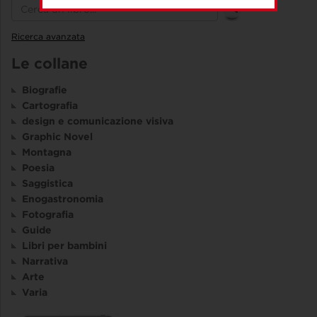
Ricerca avanzata
Le collane
Biografie
Cartografia
design e comunicazione visiva
Graphic Novel
Montagna
Poesia
Saggistica
Enogastronomia
Fotografia
Guide
Libri per bambini
Narrativa
Arte
Varia