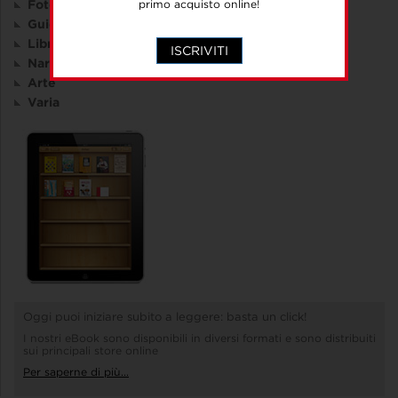
primo acquisto online!
Fotografia
Guide
Libri per bambini
ISCRIVITI
Narrativa
Arte
Varia
Oggi puoi iniziare subito a leggere: basta un click!
I nostri eBook sono disponibili in diversi formati e sono distribuiti
sui principali store online
Per saperne di più...