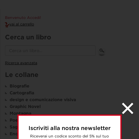
Benvenuto Accedi!
vai al carrello
Cerca un libro
Ricerca avanzata
Le collane
Biografie
Cartografia
design e comunicazione visiva
Graphic Novel
Montagna
Poesia
Saggistica
Iscriviti alla nostra newsletter
Enogastronomia
Riceverai un codice sconto del 5% sul tuo