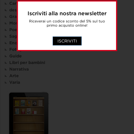
Cartografia
design e comunicazione visiva
Iscriviti alla nostra newsletter
Graphic Novel
Riceverai un codice sconto del 5% sul tuo
Montagna
primo acquisto online!
Poesia
Saggistica
ISCRIVITI
Enogastronomia
Fotografia
Guide
Libri per bambini
Narrativa
Arte
Varia