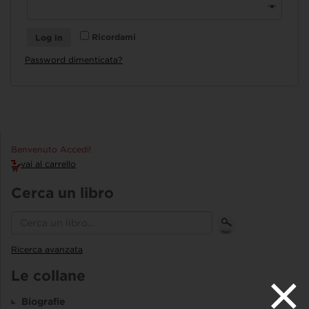
Ricordami
Log in
Password dimenticata?
Benvenuto Accedi!
vai al carrello
Cerca un libro
Ricerca avanzata
Le collane
Biografie