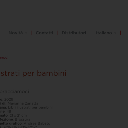
Novità
Contatti
Distributori
Italiano
amoci
lustrati per bambini
bracciamoci
o
: 2026
i di:
Marianna Zanatta
lana
: Libri illustrati per bambini
ine
: 48
mato
: 21 x 21 cm
fezione
: Brossura
etto grafico
: Andrea Babato
N
: 978-88-8435-601-7