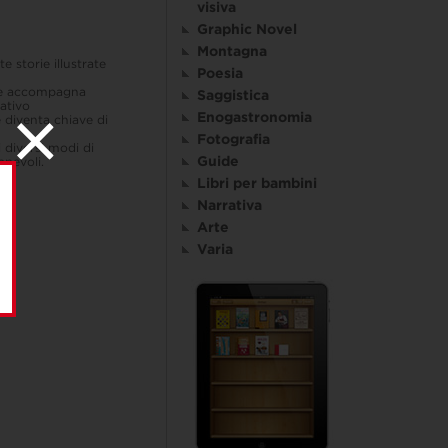
visiva
Graphic Novel
Montagna
 storie illustrate
Poesia
oce accompagna
Saggistica
mativo
Enogastronomia
 diventa chiave di
Fotografia
 diversi modi di
Guide
apevoli.
Libri per bambini
Narrativa
Arte
Varia