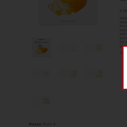
Il l
Abb
dedi
Prot
bamb
dell
asco
Un p
perc
Illu
Prezzo:
15.00 €