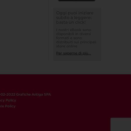
Oggi puoi iniziare
subito a leggere:
basta un click!
I nostri eBook sono
disponibili in diversi
formati e sono
distribuiti sui principali
store online
Per saperne di più...
02-2022 Grafiche Antiga SPA
acy Policy
ie Policy