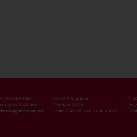
el. +39 0423 6388
P.IVA C.F. Reg. Impr.:
© 20
ax +39 0423 638900
IT00846950269
Priv
ditoria@graficheantiga.it
Capitale Sociale: euro 3.000.000 i.v.
Cook