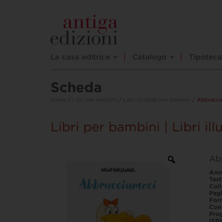
La casa editrice
Catalogo
Tipoteca
Scheda
Home
/
Libri per bambini
/
Libri illustrati per bambini
/ Abbracci
Libri per bambini | Libri il
Ab
Ann
Test
Col
Pag
For
Con
Prog
ISB