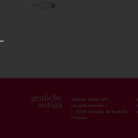
Abbracciamoci
q.tà
quantità
Grafiche Antiga SPA
t
Via delle Industrie, 1
f
I - 31035 Crocetta del Montello
e
(Treviso)