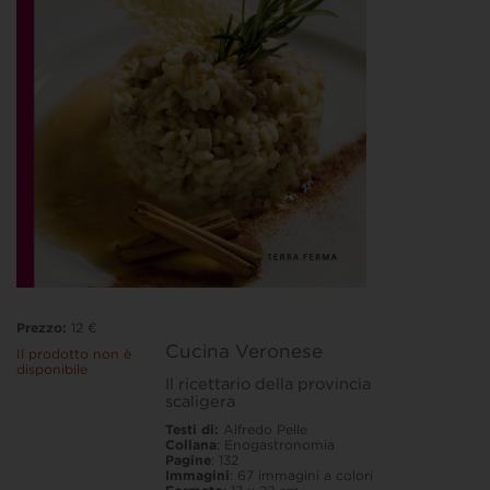
Prezzo:
12 €
Cucina Veronese
Il prodotto non è
disponibile
Il ricettario della provincia
scaligera
Testi di:
Alfredo Pelle
Collana
: Enogastronomia
Pagine
: 132
Immagini
: 67 immagini a colori