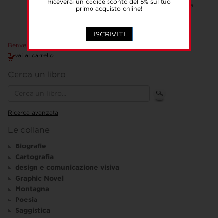
Riceverai un codice sconto del 5% sul tuo
particolarità di una provincia ricchissima
primo acquisto online!
quale quella veronese.
ISCRIVITI
Benvenuto Accedi!
vai al carrello
Cerca un libro
Ricerca avanzata
Le collane
Biografie
Cartografia
design e comunicazione visiva
Graphic Novel
Montagna
Poesia
Saggistica