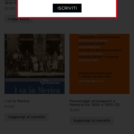
1914-1920
15,00
€
ISCRIVITI
20,00
€
Leggi tutto
Leggi tutto
I va in Merica
Personaggi stravaganti a
Venezia tra ‘800 e ‘900 (3)
18,00
€
15,00
€
Aggiungi al carrello
Aggiungi al carrello