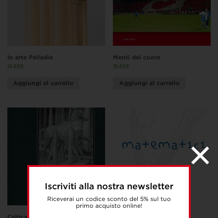
In arte Palladio
Menti del cuore
12,00
€
16,00
€
Aggiungi al carrello
Aggiungi al carrello
Iscriviti alla nostra newsletter
Riceverai un codice sconto del 5% sul tuo
primo acquisto online!
Critica d’arte in guerra. Ojetti
Matematici