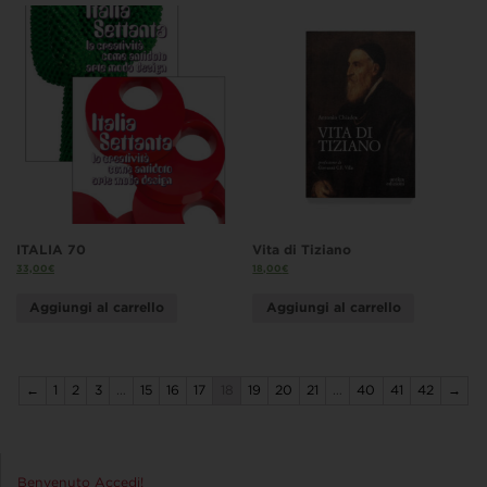
ITALIA 70
Vita di Tiziano
33,00
€
18,00
€
Aggiungi al carrello
Aggiungi al carrello
←
1
2
3
…
15
16
17
18
19
20
21
…
40
41
42
→
Benvenuto Accedi!