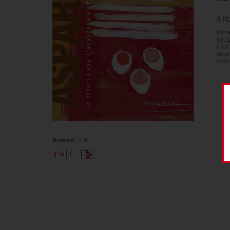
Il l
Orta
Grap
impi
smet
insol
Prezzo:
7 €
Asparago
q.tà
quantità