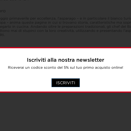
ibro
ggio primaverile per eccellenza, l’asparago – e in particolare il bianco tur
pa – anima queste pagine in cui si trovano storia, caratteristiche ma sopr
egarlo in cucina. Andando oltre le preparazioni tradizionali, gli chef del
tono mai di stupirci con la loro creatività, utilizzando e presentando l’a
iti.
Iscriviti alla nostra newsletter
Riceverai un codice sconto del 5% sul tuo primo acquisto online!
ISCRIVITI