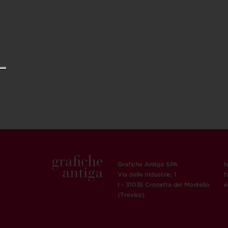
Grafiche Antiga SPA
t
Via delle Industrie, 1
f
I - 31035 Crocetta del Montello
e
(Treviso)