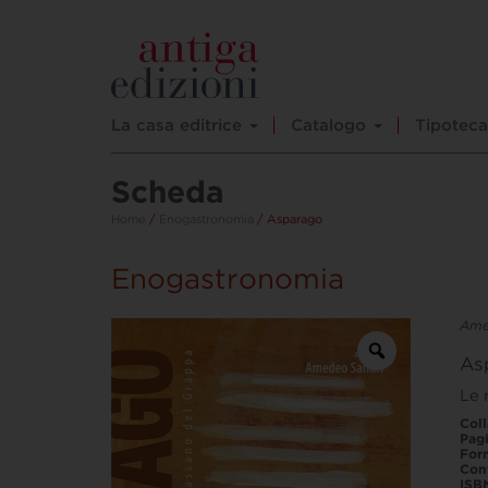
La casa editrice
Catalogo
Tipoteca
Scheda
Home
/
Enogastronomia
/ Asparago
Enogastronomia
Ame
As
Le 
Col
Pag
For
Con
ISB