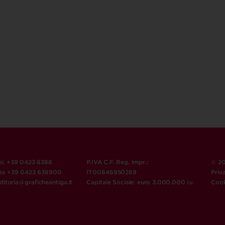
el. +39 0423 6388
P.IVA C.F. Reg. Impr.:
© 20
ax +39 0423 638900
IT00846950269
Priv
ditoria@graficheantiga.it
Capitale Sociale: euro 3.000.000 i.v.
Cook