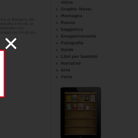
visiva
Graphic Novel
Montagna
ione di Bassano del
Poesia
attutto il modo di
 Bassanese non
Saggistica
sparago nei modi più
Enogastronomia
Fotografia
Guide
Libri per bambini
Narrativa
Arte
Varia