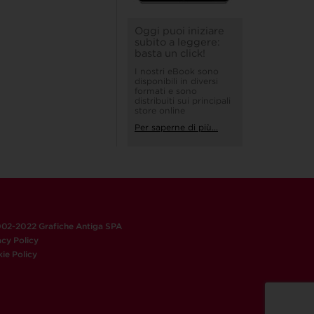
Oggi puoi iniziare
subito a leggere:
basta un click!
I nostri eBook sono
disponibili in diversi
formati e sono
distribuiti sui principali
store online
Per saperne di più...
02-2022 Grafiche Antiga SPA
acy Policy
ie Policy