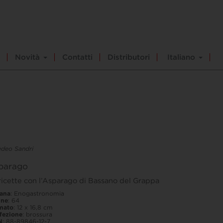
Novità
Contatti
Distributori
Italiano
deo Sandri
parago
ricette con l’Asparago di Bassano del Grappa
lana
: Enogastronomia
ine
: 64
mato
: 12 x 16,8 cm
fezione
: brossura
N
: 88-89846-12-7