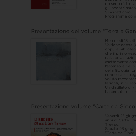
presenterà tre vo
gli incontri sara
Vi aspettiamo!
Programma com
Presentazione del volume “Terra e Genio
Mercoledì 15 set
Valdobbiadene (è
oppure bibliote
che il primo vesc
dalla devastazio
esattamente come
l’estensore del p
della filologia 
connessa – spiega
voluto raccontar
fermati, in ques
Un distillato di 
ha cercato di son
Presentazione volume “Carte da Gioco e
Venerdì 25 giugn
anni di Carte Tr
Treviso.
Sabato 26 giugno
"Carte da Gioco 