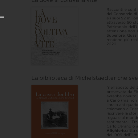
Racconti e contri
del Consorzio d
e i suoi 92 milion
attraverso 50 st
Patrimonio dell'U
attenzione non s
Superiore. Quasi
rendono più real
2020
La biblioteca di Michelstaedter che svel
"nell’agosto del
preservata da El
avrebbe dovuto e
a Carlo (ma non t
libraio antiquario
chiamano a Tries
riscrivere la sto
l’eguale al mondo
sentimentali. Tra
Carlo c’erano o 
Alighieri
scritta
del 1909 dell’“I