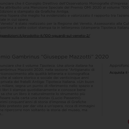
nunciare che il Consiglio Direttivo dell’Osservatorio Monografie d’Impresa 
 ha attribuito una Menzione Speciale del Premio OMI 2020 al volume "100
Edizioni e stampato da Grafiche Antiga.
ia l’opera che meglio ha evidenziato e valorizzato il rapporto tra l’aziend
ale in cui opera.
 Veneto" è stato realizzato per la Regione del Veneto, Assessorato alla Cul
pertina a sette colori stampa ta in letterpress (stamperia Tipoteca Italiana
:
gaedizioni.it/prodotto-it/100-sguardi-sul-veneto-2/
 Premio Gambrinus “Giuseppe Mazzotti” 2020
nnunciare che il volume
Tipoteca. Una storia italiana
ha
Approfond
Gambrinus Mazzotti 2020, nella sezione "Artigianato di
Acquista il
riconoscimento alla qualità letteraria e iconografica
che al valore storico e sociale dei venticinque anni
privata dei fratelli Antiga: Tipoteca Italiana. «Un buon
a miliare, segna un punto di riferimento nello spazio e
 i libri li stampa quotidianamente e conosce bene
 sa che un libro è naturalmente lo strumento più
issare sulla carta una storia» (Lucio Passerini).
rimi cinquant’anni di storia d’impresa di Grafiche
alido pretesto per dar vita a un’opera, ricca di immagini
che ripercorre non soltanto la storia del museo, ma
..