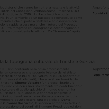
buti storici che vanno ben oltre la nascita e le attività
Approfond
i Tutela del Conegliano Valdobbiadene Prosecco DOCG
Acquista il
i di bottiglie del 2019. Un libro che ci trasporta,
orie, in un territorio ed un paesaggio riconosciuto come
manità e che ci porta a riflettere e ad osservare con
olo la rapida ascesa ma anche il futuro del Prosecco
 200 tra fotografie ed iconografie ci accompagnano e
istica e coinvolgente la lettura. Da "Sommelier" aprile
a la topografia culturale di Trieste e Gorizia
 2018 i libri contenuti nella cassa amorosamente
Approfond
da, un complesso che secondo l’elenco da lei stilato
Leggi l'art
ssere di poco più di 200 volumi di cui 56 appartenuti
utti sono stati ritrovati), li ha scovati un formidabile
 triestino,
Simone Volpato
(“un bracco librario”, lo
te), uno che con i suoi ritrovamenti sta contribuendo a
ria culturale di quello spicchio di mondo che non ha
, Trieste e i suoi annessi e connessi geografici e
 i libri contenuti nella cassa ritrovata e appartenuti a
avrebbero dovuto esserci una biografia di
Dante
 da
Giovanni Boccaccio
, la seconda edizione in tedesco
nterpretazione dei sogni” di Sigmund Freud, due edizioni