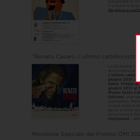
inaugurata la mos
Il volume è acqu
da-gioco-e-cartol
“Renato Casaro. L’ultimo cartellonista
La Direzione Reg
annunciano uffic
L’ultimo cartel
giugno 2021 al
Salce
,
Chiesa di
giugno 2021 al
Museo Santa Cat
Edizioni
, stamp
scomparsa, Renat
scuola italiana di
genio e istinti e
innumerevoli film
Hollywood
– attr
Menzione Speciale del Premio OMI 20