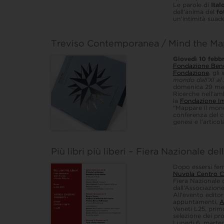
Le parole di
Ital
dell’anima del
fo
un’intimità suade
Treviso Contemporanea / Mind the Map!
Giovedì 10 febbr
Fondazione Ben
Fondazione
, gli
mondo dall’XI al
domenica 29 mag
Ricerche nell’am
la
Fondazione I
“Mappare il mond
conferenza del c
genesi e l’artic
Più libri più liberi – Fiera Nazionale d
Dopo essersi fer
Nuvola Centro C
Fiera Nazionale 
dall’Associazione 
All'evento edito
appuntamenti,
A
Veneti L25, prim
selezione dei prop
Lunedì 6, marted