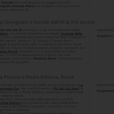
o Zannier
ben introducono al viaggio nei moti
tografo Daniele Macca
. Un’indagine che racconta in
nte e silenziosa di...
 Disegnare il mondo dall’XI al XXI secolo
aio alle ore 18
prendono il via, nell’auditorium della
Approfond
etton
, e in diretta streaming nel canale
Youtube della
Acquista il
 incontri collaterali alla mostra
Mind the Map! Disegnare il
 XXI secolo
, aperta a Ca’ Scarpa a Treviso fino a
gio e organizzata dalla Fondazione Benetton Studi
bito di
Treviso Contemporanea
, progetto condiviso con
mago Mundi
, articolato in tre esposizioni sul tema
o”. Il ciclo di appuntamenti si aprirà con una
uratore della mostra,
Massimo Rossi
, che illustrerà la
olazione del progetto.
ella Piccola e Media Editoria, Roma
mata per un’edizione nel 2020, torna in presenza a
La
Approfond
ongressi Eur
, dal 4 all’8 dicembre,
Più libri più liberi
, la
Programma 
della Piccola e Media Editoria, promossa e organizzata
Italiana editori.
riale 2021, che coinvolge 520 espositori con 670
ntiga Edizioni
sarà presente allo stand degli Editori
o piano del Centro Congressi La Nuvola, con una
ri titoli a catalogo.
ì 7 e mercoledì 8 dicembre la nostra redazione