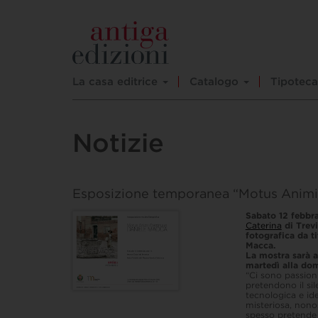
La casa editrice
Catalogo
Tipoteca
Notizie
Esposizione temporanea “Motus Animi
Sabato 12 febbrai
Caterina
di Trev
fotografica da t
Macca.
La mostra sarà 
martedì alla dom
“Ci sono passioni
pretendono il sil
tecnologica e ide
misteriosa, nono
spesso pretende 