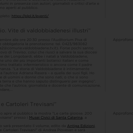
lumi in presenza con autori, giornalisti e critici d'arte e
nno aperti al pubblico.
pleto:
https://plpl.it/eventi/
. Vite di valdobbiadenesi illustri”
tembre alle ore 20:30 presso l’Auditorium Piva di
Approfond
 obbligatoria la prenotazione: tel. 0423/983082
ca2@comune.valdobbiadene.tv.it). Forse pochi sanno
ovo di Treviso, colui che riuscì a salvare la sua diocesi
ne dei Longobardi, ebbe i natali a Valdobbiadene,
 uno dei più importanti botanici italiani e come
rimo trattato infermieristico o ancora come il padre
romanza. “La storia di Valdobbiadene è intimamente
 l’autrice Adriana Rasera – a quella dei suoi figli. Ho
e di uomini e donne che sono nati, o che si sono
ta terra e che hanno saputo distinguersi per ingegno”.
vite che l’autrice, giornalista e docente di comunicazione,
dare,...
 Cartoleri Trevisani”
o apre al pubblico la mostra "Le carte gioiose. 200
Approfond
evisane" presso i
Musei Civici di Santa Caterina
, a
 sarà presentato il volume, edito da
Antiga Edizioni
,
e Cartoleri Trevisani" di Andrea Piovesan e sarà