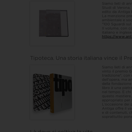
Siamo lieti di an
Studi di Verona,
edito da Antiga 
La menzione prem
ambientale e soci
"100 Sguardi sul
Il volume, con co
italiano e inglese
https://www.anti
Tipoteca. Una storia italiana vince il
Siamo lieti di a
vinto il premio 
tradizione", con 
dell'opera, ma an
della fondazione 
libro è una pietr
nel tempo. E chi
questo mestiere,
appropriato per f
L’occasione dei p
Antiga offre il v
e di contenuti, 
soprattutto pone.
Là dove si coltiva la vite