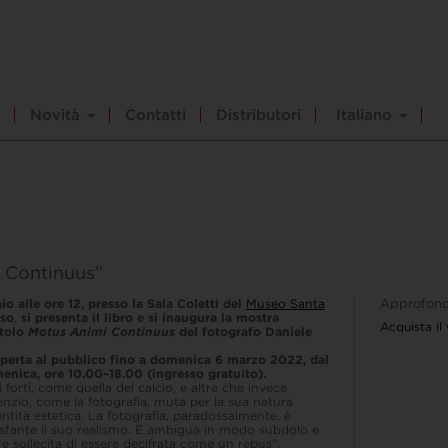
Novità
Contatti
Distributori
Italiano
 Continuus”
o alle ore 12, presso la Sala Coletti del
Museo Santa
Approfond
iso
,
si presenta il libro e si inaugura la mostra
Acquista il
itolo
Motus Animi Continuus
del fotografo Daniele
aperta al pubblico fino a domenica 6 marzo 2022, dal
enica, ore 10.00–18.00 (ingresso gratuito).
 forti, come quella del calcio, e altre che invece
enzio, come la fotografia, muta per la sua natura
ntità estetica. La fotografia, paradossalmente, è
stante il suo realismo. È ambigua in modo subdolo e
e sollecita di essere decifrata come un rebus”.