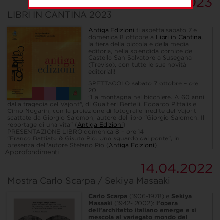
04.10.2023
LIBRI IN CANTINA 2023
Antiga Edizioni
ti aspetta sabato 7 e
domenica 8 ottobre a
Libri in Cantina,
la fiera della piccola e della media
editoria
,
nella splendida cornice del
Castello San Salvatore a Susegana
(Treviso), con tutte le sue novità
editoriali!
SPETTACOLO sabato 7 ottobre – ore
20
"La montagna nel bicchiere. A 60 anni
dalla tragedia del Vajont", di Gualtieri Bertelli, Edoardo Pittalis e
Cimo Nogarin, con la proiezione di fotografie inedite del Vajont
scattate da Giorgio Salomon, autore del libro "Giorgio Salomon. Il
reportage di una vita" (
Antiga Edizioni
)
PRESENTAZIONE LIBRO domenica 8 – ore 14
"Franco Battiato & Gisuto Pio. Uno sguardo dal ponte", in
presenza dell'autore Stefano Pio (
Antiga Edizioni
)
Approfondimenti
14.04.2022
Mostra Carlo Scarpa / Sekiya Masaaki
Carlo Scarpa
(1906-1978) e
Sekiya
Masaaki
(1942- 2002):
l’opera
dell’architetto italiano emerge e si
mescola al variegato mondo del