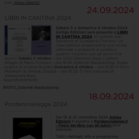
Info:
https://plpl.it/
24.09.2024
LIBRI IN CANTINA 2024
Sabato 5 e domenica 6 ottobre 2024
Antiga Edizioni sarà presente a
LIBRI
IN CANTINA 2024
, al Castello San
Salvatore di Susegana (Treviso). La
Casa editrice presenterà le sue novità
editoriale e proporrà al pubblico
quattro incontro con gli autori e le
autrici:
Sabato 5 ottobre
– ore 12:00
Eleonora Duse. L'ultimo
Rifugio
di Mario Consani – ore 16:30
Dolomiti Backpacking. Guida
pratica
di Andrea Rizzato
Domenica 6 ottobre
– ore 10:30
Il Circo
Maldestri
di Alfredo Stoppa – ore 10:30
Ti farò crescere
di
Alessandra Biasi
Approfondimenti
INVITO_Dolomiti Backpacking
18.09.2024
Pordenonelegge 2024
Dal 18 al 22 settembre 2024
Antiga
Edizioni
ti aspetta a
P
ordenonelegge.it
- Festa del libro con gli autori
XXV
edizione.
Tutti i dettagli, info e programma