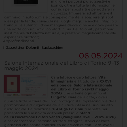
migliore i percorsi più suggestivi e
iconici, oltre a tutte le informazioni e i
consigli per spostarti e pernottare in
sicurezza. Imparerai ad affrontare il
cammino in autonomia e consapevolmente, a scegliere gli spot
ideali per la tenda, i bivacchi nei luoghi magici e anche i rifugi più
tranquilli e autentici, dove mangiare davvero bene e dove passare
una notte con un po' di comfort in più. Le Dolomiti, patrimonio
inestimabile di bellezza naturale, si prestano magnificamente alle
esperienze outdoor;...
Approfondimenti
Il Gazzettino_Dolomiti Backpacking
06.05.2024
Salone Internazionale del Libro di Torino 9–13
maggio 2024
Cara lettrice e caro lettore,
Vita
Immaginaria
è il titolo della
XXXVI
edizione del Salone Internazionale
del Libro di Torino (9–13 maggio
2024)
, che si tiene ogni anno al
Lingotto Fiere
della città, dove si
riunisce tutta la filiera del libro, protagonista imprescindibile della
promozione e divulgazione della cultura intesa nel suo più alto
ruolo sociale. La redazione di
Antiga Edizioni
ti aspetta per
presentarti le sue novità editoriali presso lo
Stand
dell'Associazione Editori Veneti (Padiglione Oval – W125-U126)
e per conoscere di persona scrittori, fotografi, storici dell'arte,
giornalisti che hanno contribuito ad arricchire con i loro lavori il