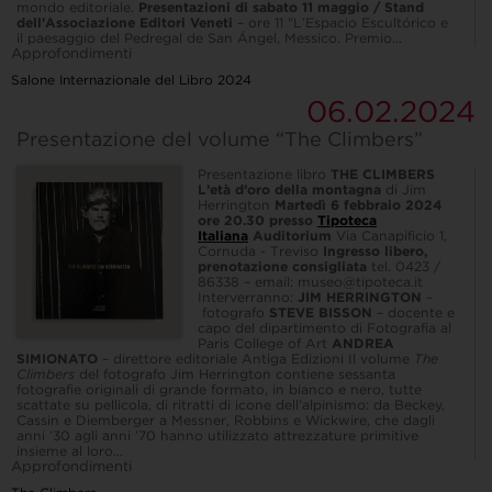
mondo editoriale.
Presentazioni di sabato 11 maggio / Stand
dell'Associazione Editori Veneti
– ore 11 "L’Espacio Escultórico e
il paesaggio del Pedregal de San Ángel, Messico. Premio...
Approfondimenti
Salone Internazionale del Libro 2024
06.02.2024
Presentazione del volume “The Climbers”
Presentazione libro
THE CLIMBERS
L’età d’oro della montagna
di Jim
Herrington
Martedì 6 febbraio 2024
ore 20.30 presso
Tipoteca
Italiana
Auditorium
Via Canapificio 1,
Cornuda - Treviso
Ingresso libero,
prenotazione consigliata
tel. 0423 /
86338 – email: museo@tipoteca.it
Interverranno:
JIM HERRINGTON
–
fotografo
STEVE BISSON
– docente e
capo del dipartimento di Fotografia al
Paris College of Art
ANDREA
SIMIONATO
– direttore editoriale Antiga Edizioni Il volume
The
Climbers
del fotografo Jim Herrington contiene sessanta
fotografie originali di grande formato, in bianco e nero, tutte
scattate su pellicola, di ritratti di icone dell’alpinismo: da Beckey,
Cassin e Diemberger a Messner, Robbins e Wickwire, che dagli
anni ’30 agli anni ’70 hanno utilizzato attrezzature primitive
insieme al loro...
Approfondimenti