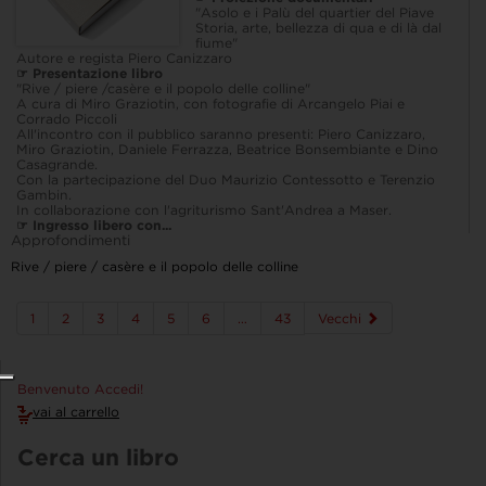
"Asolo e i Palù del quartier del Piave
Storia, arte, bellezza di qua e di là dal
fiume"
Autore e regista Piero Canizzaro
☞ Presentazione libro
"Rive / piere /casère e il popolo delle colline"
A cura di Miro Graziotin, con fotografie di Arcangelo Piai e
Corrado Piccoli
All'incontro con il pubblico saranno presenti: Piero Canizzaro,
Miro Graziotin, Daniele Ferrazza, Beatrice Bonsembiante e Dino
Casagrande.
Con la partecipazione del Duo Maurizio Contessotto e Terenzio
Gambin.
In collaborazione con l'agriturismo Sant'Andrea a Maser.
☞ Ingresso libero con...
Approfondimenti
Rive / piere / casère e il popolo delle colline
1
2
3
4
5
6
…
43
Vecchi
Benvenuto Accedi!
vai al carrello
Cerca un libro