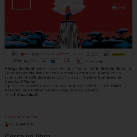
Antiga Edizioni
partecipa anche quest’anno a
Più libri più liberi, la
Fiera Nazionale della Piccola e Media Editoria di Roma
, che si
svolge
dal 4 all’8 dicembre
2024 presso il
Centro Congressi la
Nuvola di Roma
.
Il pubblico troverà tutte le nuove proposte editoriali allo
stand
Associazione Editori Veneti – Regione del Veneto.
Info:
https://plpl.it/
Benvenuto Accedi!
vai al carrello
Cerca un libro