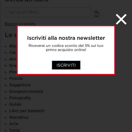
Ricerca avanzata
Le collane
Iscriviti alla nostra newsletter
Riceverai un codice sconto del 5% sul tuo
Biografie
primo acquisto online!
Cartografia
design e comunicazione visiva
ISCRIVITI
Graphic Novel
Montagna
Poesia
Saggistica
Enogastronomia
Fotografia
Guide
Libri per bambini
Narrativa
Arte
Varia