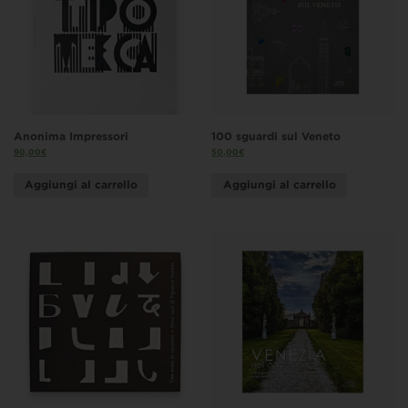
Anonima Impressori
100 sguardi sul Veneto
90,00
€
50,00
€
Aggiungi al carrello
Aggiungi al carrello