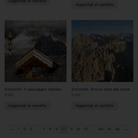
Aggiungi al carrello
Aggiungi al carrello
Dolomiti. Il paesaggio abitato
Dolomiti. Rocce nate dal mare
8,00
€
8,00
€
Aggiungi al carrello
Aggiungi al carrello
←
1
2
3
…
7
8
9
10
11
12
13
…
40
41
42
→