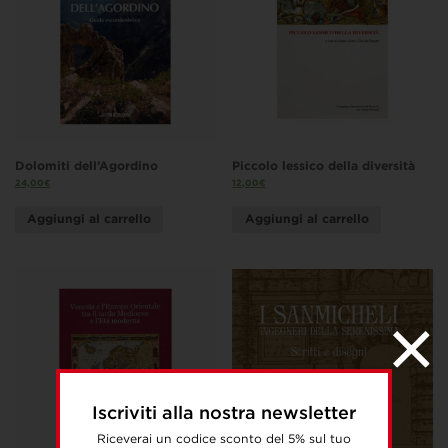
Dolomiti dell’Agordino
Piccolo lessico della diversità
24,00
€
12,00
€
Aggiungi al carrello
Aggiungi al carrello
Iscriviti alla nostra newsletter
Riceverai un codice sconto del 5% sul tuo