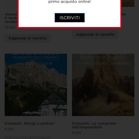
primo acquisto online!
Venezia e l’Europa Orientale tra
I Sanmicheli ingegneri della
ISCRIVITI
il tardo Medioevo e l’Età
Serenissima
moderna
30,00
€
35,00
€
Aggiungi al carrello
Aggiungi al carrello
Dolomiti. Rifugi e sentieri
Dolomiti. Le conquiste
dell’impossibile
8,00
€
8,00
€