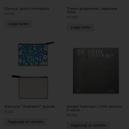
Canova, gloria trevigiana
Trame giapponesi. Japanese
Tales
33,00
€
30,00
€
Leggi tutto
Leggi tutto
Astuccio “Alphabet” grande
Sergio Padovani. I folli abitano
il sacro
12,00
€
30,00
€
Aggiungi al carrello
Aggiungi al carrello