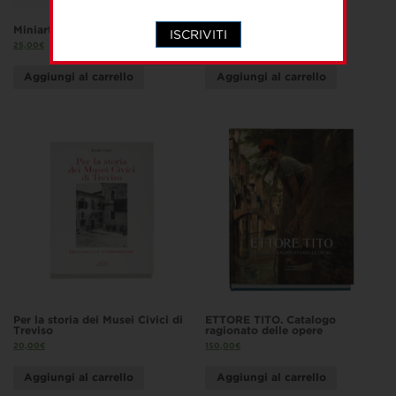
Miniartextil – Numero 30
Treviso turistica
ISCRIVITI
25,00
€
15,00
€
Aggiungi al carrello
Aggiungi al carrello
Per la storia dei Musei Civici di
ETTORE TITO. Catalogo
Treviso
ragionato delle opere
20,00
€
150,00
€
Aggiungi al carrello
Aggiungi al carrello