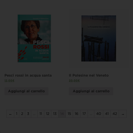
Pesci rossi in acqua santa
Il Polesine nel Veneto
12,00
€
20,00
€
Aggiungi al carrello
Aggiungi al carrello
←
1
2
3
…
11
12
13
14
15
16
17
…
40
41
42
→