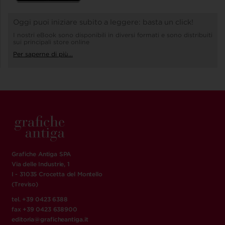
Oggi puoi iniziare subito a leggere: basta un click!
I nostri eBook sono disponibili in diversi formati e sono distribuiti
sui principali store online
Per saperne di più...
Grafiche Antiga SPA
Via delle Industrie, 1
I - 31035 Crocetta del Montello
(Treviso)
tel. +39 0423 6388
fax +39 0423 638900
editoria@graficheantiga.it