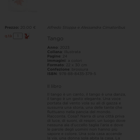
Prezzo:
20.00 €
Alfredo Stoppa e Alessandra Cimatoribus
Tango
q.tà
Tango
quantità
Anno
: 2023
Collana
: Illustrata
Pagine
: 24
Immagini
: a colori
Formato
: 22 x 30 cm
Confezione
: brossura
ISBN
: 978-88-8435-379-5
Il libro
Il tango è un canto, il tango è una danza,
il tango è un gesto elegante. Una voce
portata dal vento vola su ali di gazza e
sussurra una storia, una delle tante che
fluttuano nella pancia del mondo.
Racconta. Cosa? Narra di una città priva
di luce, di suoni, di respiri, un luogo dove
nessuna ala d’uccello taglia l’aria e dove
le parole degli uomini non hanno più
sapore e colore. Una sola casa accende
la via, una donna sola abita la casa. La