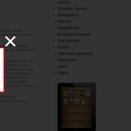
visiva
Graphic Novel
Montagna
Poesia
Saggistica
catalogo della
Enogastronomia
vembre 2022 presso
Fotografia
Gorizia-Gradisca
Guide
eare di riferimento
Libri per bambini
Narrativa
to un programma di
ma Grado e il suo
Arte
Secessione viennese.
Varia
06) ebbe,
insieme
icordati ancora
ato d’attualità a
in importanti mostre
 dei Musei
 opere in mostra e
.