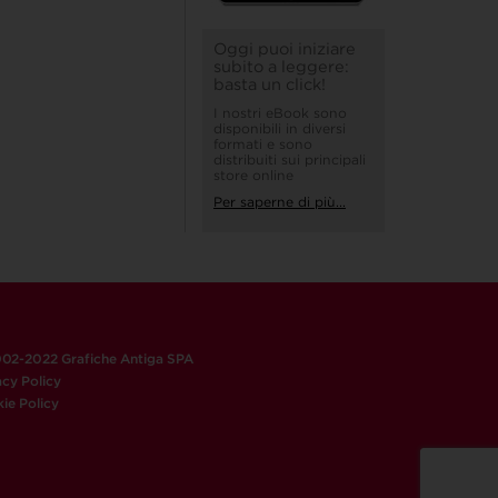
Oggi puoi iniziare
subito a leggere:
basta un click!
I nostri eBook sono
disponibili in diversi
formati e sono
distribuiti sui principali
store online
Per saperne di più...
02-2022 Grafiche Antiga SPA
acy Policy
ie Policy