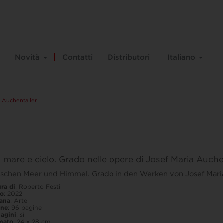
Novità
Contatti
Distributori
Italiano
a Auchentaller
 mare e cielo. Grado nelle opere di Josef Maria Auche
schen Meer und Himmel. Grado in den Werken von Josef Mari
ra di
: Roberto Festi
o
: 2022
lana
: Arte
ine
: 96 pagine
agini
: sì
mato
: 24 x 28 cm