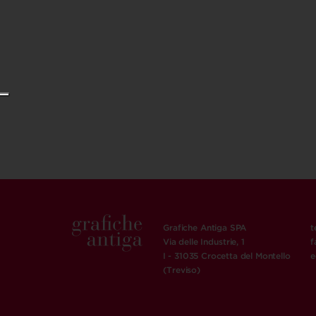
opere
di
Josef
Maria
Auchentaller
quantità
Grafiche Antiga SPA
t
Via delle Industrie, 1
f
I - 31035 Crocetta del Montello
e
(Treviso)