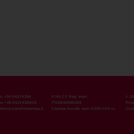
el. +39 0423 6388
P.IVA C.F. Reg. Impr.:
© 20
ax +39 0423 638900
IT00846950269
Priv
ditoria@graficheantiga.it
Capitale Sociale: euro 3.000.000 i.v.
Cook