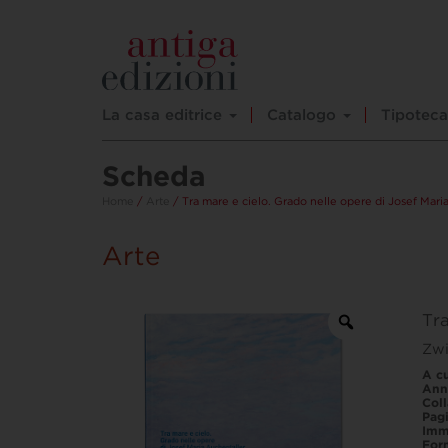
La casa editrice
Catalogo
Tipoteca
Scheda
Home
/
Arte
/ Tra mare e cielo. Grado nelle opere di Josef Mari
Arte
Tra
Zwi
A cu
Ann
Col
Pag
Imm
For