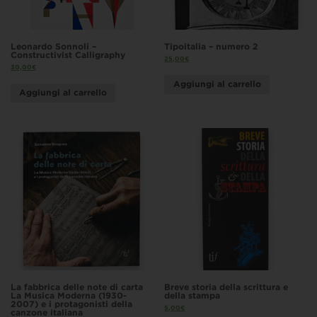
Leonardo Sonnoli –
Tipoitalia – numero 2
Constructivist Calligraphy
25,00
€
30,00
€
Aggiungi al carrello
Aggiungi al carrello
La fabbrica delle note di carta
Breve storia della scrittura e
La Musica Moderna (1930-
della stampa
2007) e i protagonisti della
5,00
€
canzone italiana