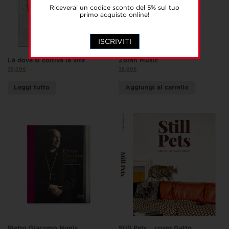
Riceverai un codice sconto del 5% sul tuo
primo acquisto online!
ISCRIVITI
Là dove si coltiva la vite
Zoran Music
35,00
€
38,00
€
Leggi tutto
Aggiungi al carrello
Pietro Giacomo Nonis
Still Pets _ cover Gatto