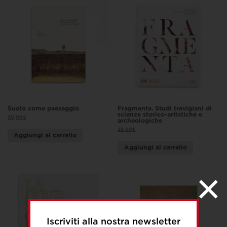
Suolo come paesaggio
Fragmenta. Studi trevigiani di
scienze storico-artistiche e
30,00
€
archeologiche
29,00
€
Aggiungi al carrello
Aggiungi al carrello
Iscriviti alla nostra newsletter