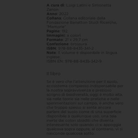
A cura di
: Luigi Latini e Simonetta
Zanon
Anno
: 2022
Collana
: Collana editoriale della
Fondazione Benetton Studi Ricerche,
"Memorie"
Pagine
: 192
Immagini
: a colori
Formato
: 21 x 29,7 cm
Confezione
: brossura
ISBN
: 978-88-8435-341-2
Note
:
Il volume è disponibile in lingua
inglese:
ISBN EN: 978-88-8435-342-9
Il libro
Se è vero che l’attenzione per il suolo,
ecosistema complesso indispensabile per
la nostra sopravvivenza e prezioso
scrigno di biodiversità, oggi è molto alta,
sia nelle teorie sia nelle pratiche e nelle
sperimentazioni sul campo, è anche vero
che troppo spesso si sente ancora
parlare del suolo come di una superficie
disponibile a qualunque uso, una tela
inerte dai colori sbiaditi che diventa
interessante solo quando ci si appoggia
qualcosa sopra oppure, al contrario, vi si
nasconde qualcosa sotto.