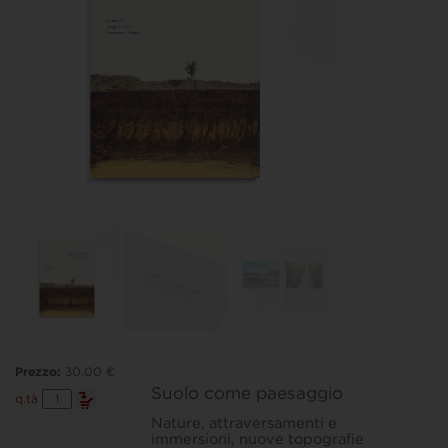
Prezzo:
30.00 €
Suolo come paesaggio
Suolo
q.tà
come
Nature, attraversamenti e
paesaggio
immersioni, nuove topografie
quantità