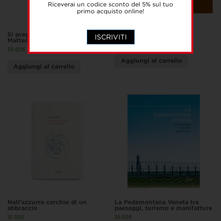
Riceverai un codice sconto del 5% sul tuo
primo acquisto online!
Si prega di toccare. Sculture di
American Eden
ISCRIVITI
Matteo Cocomazzi
40,00
€
20,00
€
Aggiungi al carrello
Aggiungi al carrello
Nell’azzurro cerchio di un
La Pedemontana Veneta tra
abbraccio
paesaggi, turismo e manifatture
10,00
€
35,00
€