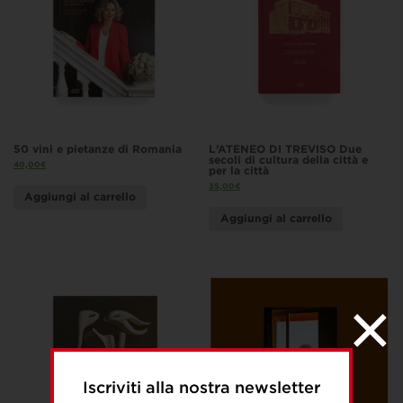
50 vini e pietanze di Romania
L’ATENEO DI TREVISO Due
secoli di cultura della città e
40,00
€
per la città
35,00
€
Aggiungi al carrello
Aggiungi al carrello
Iscriviti alla nostra newsletter