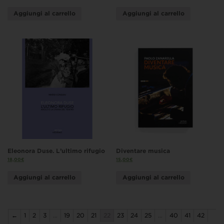
Aggiungi al carrello
Aggiungi al carrello
Eleonora Duse. L’ultimo rifugio
Diventare musica
18,00
€
15,00
€
Aggiungi al carrello
Aggiungi al carrello
←
1
2
3
…
19
20
21
22
23
24
25
…
40
41
42