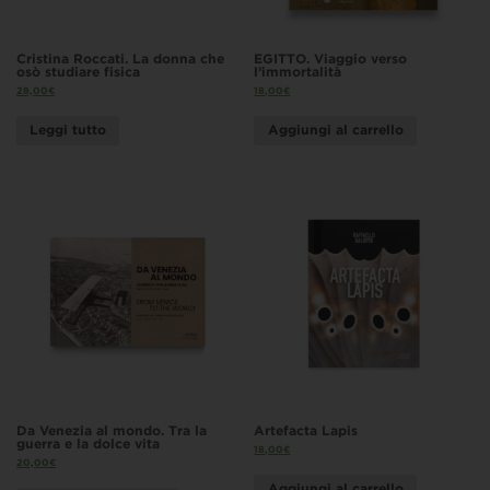
Cristina Roccati. La donna che
EGITTO. Viaggio verso
osò studiare fisica
l’immortalità
28,00
€
18,00
€
Leggi tutto
Aggiungi al carrello
Da Venezia al mondo. Tra la
Artefacta Lapis
guerra e la dolce vita
18,00
€
20,00
€
Aggiungi al carrello