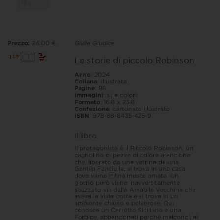
Prezzo:
24.00 €
Giulia Giudice
Le
q.tà
Le storie di piccolo Robinson
storie
di
Anno
: 2024
piccolo
Collana
: Illustrata
Robinson
Pagine
: 96
quantità
Immagini
: sì, a colori
Formato
: 16,8 x 23,8
Confezione
: cartonato illustrato
ISBN
: 978-88-8435-425-9
Il libro
Il protagonista è il Piccolo Robinson, un
cagnolino di pezza di colore arancione
che, liberato da una vetrina da una
Gentile Fanciulla, si trova in una casa
dove viene finalmente amato. Un
giorno però viene inavvertitamente
spazzato via dalla Amabile Vecchina che
aveva la vista corta e si trova in un
ambiente chiuso e polverose. Qui
conosce un Carretto Siciliano e una
Forbice, abbandonati perché malconci, ai