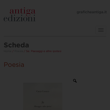
graficheantiga.it
Toggl
navig
Scheda
Home
/
Poesia
/ Se. Paesaggi e altre ipotesi
Poesia