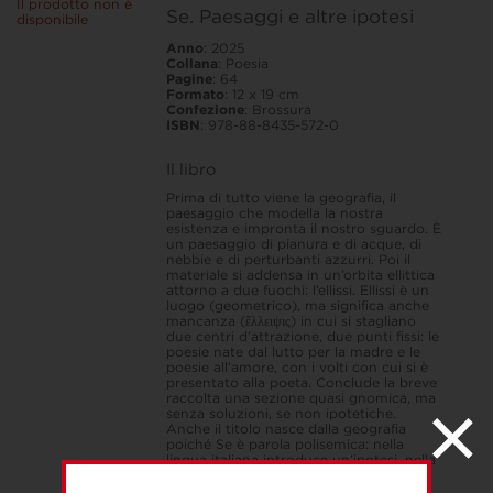
Il prodotto non è
Se. Paesaggi e altre ipotesi
disponibile
Anno
: 2025
Collana
: Poesia
Pagine
: 64
Formato
: 12 x 19 cm
Confezione
: Brossura
ISBN
: 978-88-8435-572-0
Il libro
Prima di tutto viene la geografia, il
paesaggio che modella la nostra
esistenza e impronta il nostro sguardo. È
un paesaggio di pianura e di acque, di
nebbie e di perturbanti azzurri. Poi il
materiale si addensa in un’orbita ellittica
attorno a due fuochi: l’ellissi. Ellissi è un
luogo (geometrico), ma significa anche
mancanza (ἔλλειψις) in cui si stagliano
due centri d’attrazione, due punti fissi: le
poesie nate dal lutto per la madre e le
poesie all’amore, con i volti con cui si è
presentato alla poeta. Conclude la breve
raccolta una sezione quasi gnomica, ma
senza soluzioni, se non ipotetiche.
Anche il titolo nasce dalla geografia
poiché Se è parola polisemica: nella
lingua italiana introduce un’ipotesi, nella
lingua veneta significa ‘sete’.
La sete che solo la poesia riesce ad