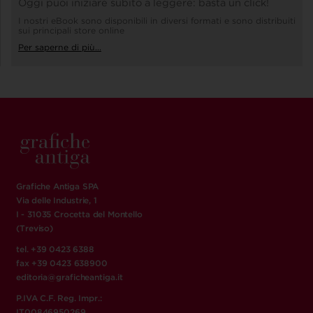
Oggi puoi iniziare subito a leggere: basta un click!
I nostri eBook sono disponibili in diversi formati e sono distribuiti
sui principali store online
Per saperne di più...
Grafiche Antiga SPA
Via delle Industrie, 1
I - 31035 Crocetta del Montello
(Treviso)
tel. +39 0423 6388
fax +39 0423 638900
editoria@graficheantiga.it
P.IVA C.F. Reg. Impr.:
IT00846950269