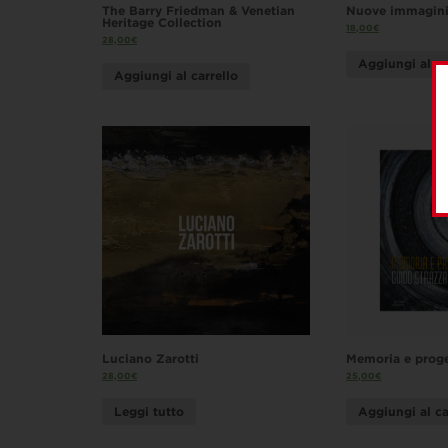
The Barry Friedman & Venetian
Nuove immagini
Heritage Collection
18,00
€
28,00
€
Aggiungi al ca
Aggiungi al carrello
Luciano Zarotti
Memoria e prog
28,00
€
25,00
€
Leggi tutto
Aggiungi al ca