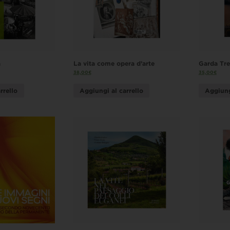
a
La vita come opera d’arte
Garda Tre
38,00
€
35,00
€
rrello
Aggiungi al carrello
Aggiung