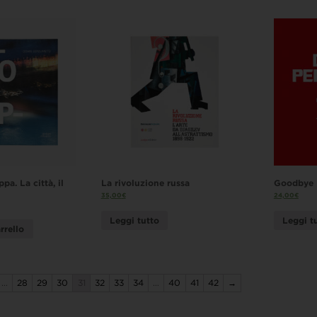
pa. La città, il
La rivoluzione russa
Goodbye P
35,00
€
24,00
€
Leggi tutto
Leggi t
rrello
…
28
29
30
31
32
33
34
…
40
41
42
→