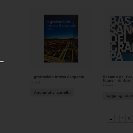
Il grattacielo Intesa Sanpaolo
Bassano del Grap
fiume, i dintorni
10,00
€
39,00
€
Aggiungi al carrello
Aggiungi al ca
←
1
2
3