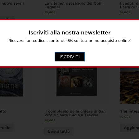
 nuovi segni
La vite nel paesaggio dei Colli
I caduti 
Euganei
Farra di 
29,00
€
18,00
€
rrello
Aggiungi al carrello
Leggi t
Iscriviti alla nostra newsletter
Riceverai un codice sconto del 5% sul tuo primo acquisto online!
ISCRIVITI
etto
Il complesso delle chiese di San
The Intes
Vito e Santa Lucia a Treviso
10,00
€
38,00
€
rrello
Aggiung
Leggi tutto