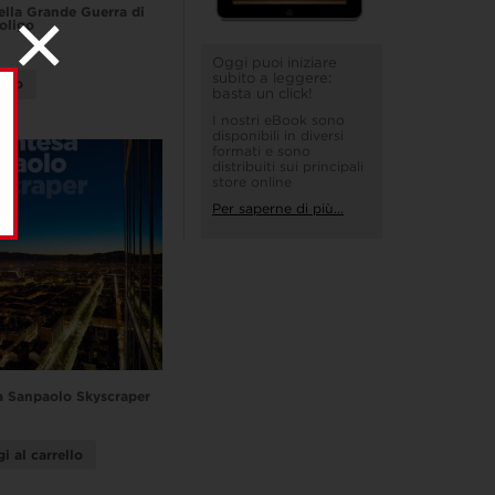
della Grande Guerra di
Soligo
Oggi puoi iniziare
subito a leggere:
utto
basta un click!
I nostri eBook sono
disponibili in diversi
formati e sono
distribuiti sui principali
store online
Per saperne di più...
a Sanpaolo Skyscraper
i al carrello