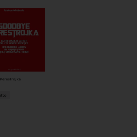
erestrojka
utto