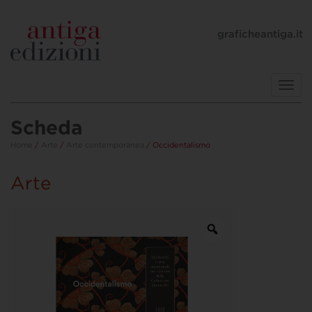
graficheantiga.it
Toggl
navig
Scheda
Home
/
Arte
/
Arte contemporanea
/ Occidentalismo
Arte