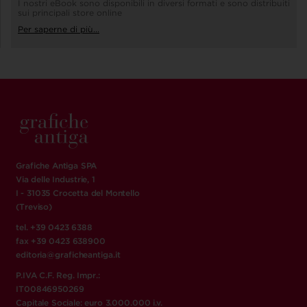
I nostri eBook sono disponibili in diversi formati e sono distribuiti
sui principali store online
Per saperne di più...
Grafiche Antiga SPA
Via delle Industrie, 1
I - 31035 Crocetta del Montello
(Treviso)
tel. +39 0423 6388
fax +39 0423 638900
editoria@graficheantiga.it
P.IVA C.F. Reg. Impr.:
IT00846950269
Capitale Sociale: euro 3.000.000 i.v.