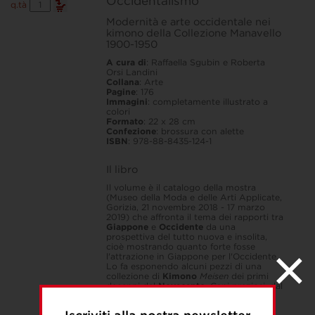
Occidentalismo
Occidentalismo
q.tà
quantità
Modernità e arte occidentale nei
kimono della Collezione Manavello
1900-1950
A cura di
: Raffaella Sgubin e Roberta
Orsi Landini
Collana
: Arte
Pagine
: 176
Immagini
: completamente illustrato a
colori
Formato
: 22 x 28 cm
Confezione
: brossura con alette
ISBN
: 978-88-8435-124-1
Il libro
Il volume è il catalogo della mostra
(Museo della Moda e delle Arti Applicate,
Gorizia, 21 novembre 2018 - 17 marzo
2019) che affronta il tema dei rapporti tra
Giappone
e
Occidente
da una
prospettiva del tutto nuova e insolita,
cioè mostrando quanto forte fosse
l'attrazione in Giappone per l'Occidente.
Lo fa esponendo alcuni pezzi di una
collezione di
Kimono
Meisen
dei primi
decenni del
Novecento
. Capi preziosi, dal
design assolutamente inedito, che
fondono in una originale sintesi l'abito