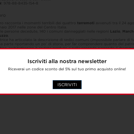
N
: 978-88-8435-154-8
ibro
ibro racconta i momenti terribili dei quattro
terremoti
avvenuti tra il 24 ago
aio 2017 nelle zone del Centro Italia.
le persone decedute, 140 i comuni danneggiati nelle regioni
Lazio
,
March
uzzo
.
trice ha articolato la descrizione di sedici comuni (impossibile parlare di tu
a parte riportando un po’ di storia, per far comprendere quanto del patri
stico-architettonico è andato perduto e nella seconda narrando il dramma
iando le case, i propri beni, il proprio vissuto, sono state costrette a sfollar
Iscriviti alla nostra newsletter
Riceverai un codice sconto del 5% sul tuo primo acquisto online!
ISCRIVITI