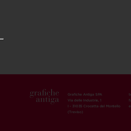
Grafiche Antiga SPA
t
Via delle Industrie, 1
f
I - 31035 Crocetta del Montello
e
(Treviso)