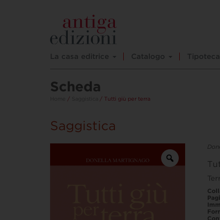
La casa editrice
Catalogo
Tipoteca
Scheda
Home
/
Saggistica
/ Tutti giù per terra
Saggistica
Don
Tut
Ter
Col
Pag
Imm
For
Con