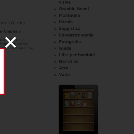
visiva
Graphic Novel
Montagna
Poesia
sto 2016 e il 18
Saggistica
e
,
Umbria
e
Enogastronomia
tti 140): nella
Fotografia
monio culturale-
Guide
 delle persone che,
e.
Libri per bambini
Narrativa
Arte
Varia