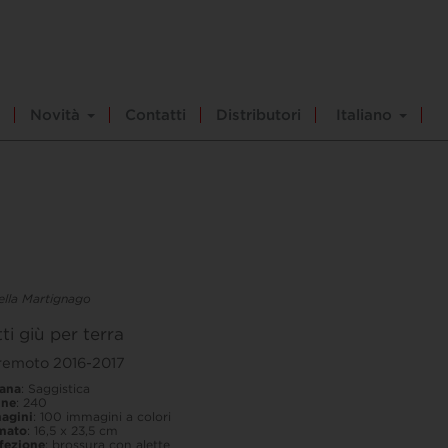
Novità
Contatti
Distributori
Italiano
ella Martignago
ti giù per terra
remoto 2016-2017
lana
: Saggistica
ine
: 240
agini
: 100 immagini a colori
mato
: 16,5 x 23,5 cm
fezione
: brossura con alette