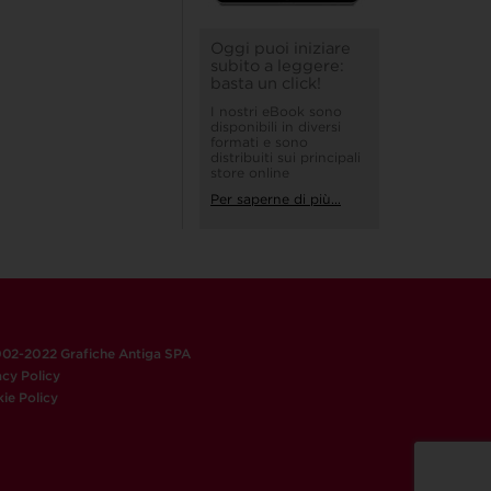
Oggi puoi iniziare
subito a leggere:
basta un click!
I nostri eBook sono
disponibili in diversi
formati e sono
distribuiti sui principali
store online
Per saperne di più...
02-2022 Grafiche Antiga SPA
acy Policy
ie Policy