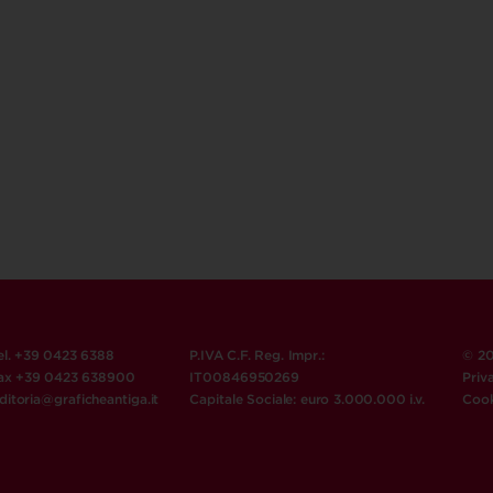
el. +39 0423 6388
P.IVA C.F. Reg. Impr.:
© 20
ax +39 0423 638900
IT00846950269
Priv
ditoria@graficheantiga.it
Capitale Sociale: euro 3.000.000 i.v.
Cook