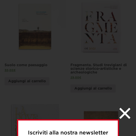
Suolo come paesaggio
Fragmenta. Studi trevigiani di
scienze storico-artistiche e
30,00
€
archeologiche
29,00
€
Aggiungi al carrello
Aggiungi al carrello
Iscriviti alla nostra newsletter