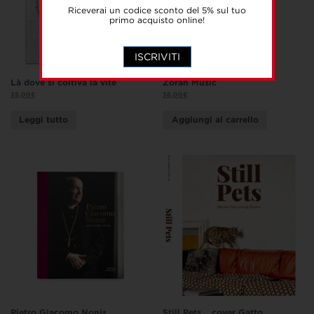
Riceverai un codice sconto del 5% sul tuo
primo acquisto online!
ISCRIVITI
Là dove si coltiva la vite
Zoran Music
35,00
€
38,00
€
Leggi tutto
Aggiungi al carrello
Pietro Giacomo Nonis
Still Pets _ cover Gatto