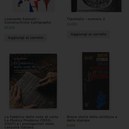
Leonardo Sonnoli –
Tipoitalia – numero 2
Constructivist Calligraphy
25,00
€
30,00
€
Aggiungi al carrello
Aggiungi al carrello
La fabbrica delle note di carta
Breve storia della scrittura e
La Musica Moderna (1930-
della stampa
2007) e i protagonisti della
5,00
€
canzone italiana