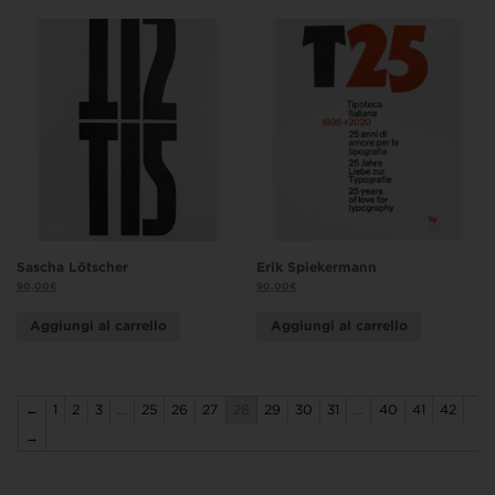
Sascha Lötscher
Erik Spiekermann
90,00
€
90,00
€
Aggiungi al carrello
Aggiungi al carrello
←
1
2
3
…
25
26
27
28
29
30
31
…
40
41
42
→