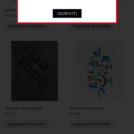
Clint Harvey
Frank Baseman
ISCRIVITI
90,00
€
90,00
€
Aggiungi al carrello
Aggiungi al carrello
Thomas Gravemaker
Armina Ghazaryan
90,00
€
90,00
€
Aggiungi al carrello
Aggiungi al carrello