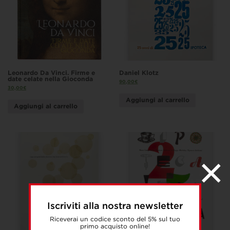
Leonardo Da Vinci. Firme e
Daniel Klotz
date celate nella Gioconda
90,00
€
30,00
€
Aggiungi al carrello
Aggiungi al carrello
Iscriviti alla nostra newsletter
Riceverai un codice sconto del 5% sul tuo
primo acquisto online!