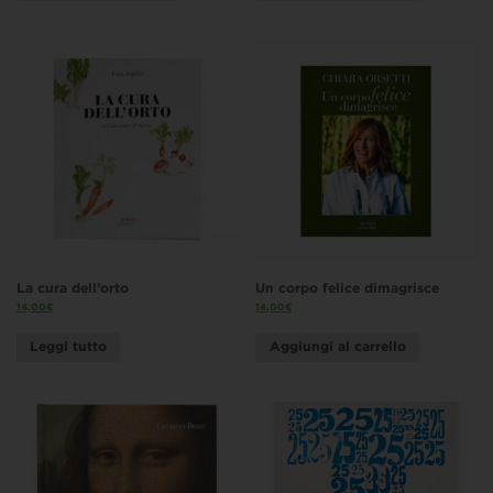
La cura dell’orto
Un corpo felice dimagrisce
14,00
€
14,00
€
Leggi tutto
Aggiungi al carrello