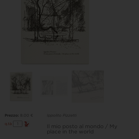
Prezzo:
8.00 €
Ippolito Pizzetti
Il
q.tà
Il mio posto al mondo / My
mio
place in the world
posto
al