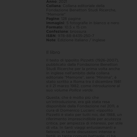
mondo
Anno
: 2021
/
Collana
: Collana editoriale della
My
Fondazione Benetton Studi Ricerche,
place
"Memorie"
in
Pagine
: 128 pagine
the
Immagini
: 5 fotografie in bianco e nero
world
Formato
: 10,5 x 15 cm
quantità
Confezione
: brossura
ISBN
: 978-88-8435-250-7
Note
:
Edizione italiano / inglese
Il libro
Il testo di Ippolito Pizzetti (1926-2007),
pubblicato dalla Fondazione Benetton
Studi Ricerche per la prima volta anche
in inglese nell’ambito della collana
editoriale “Memorie”, serie “Minima”, è
stato scritto a Roma tra il dicembre 1981
e il 21 marzo 1982, come
Introduzione
al
suo volume
Pollice verde
.
Questa, che è molto più che
un’introduzione, era già stata resa
disponibile dalla Fondazione nel 2011, a
cura di Domenico Luciani: «Ippolito
Pizzetti è stato per tutti noi, dal 1988, un
riferimento imprescindibile per acutezza
critica, per ampiezza di interessi, per stile
di vita. In tanti viaggi entusiasmanti e
faticosi, in tante discussioni intense e
fertili, in tante comuni battaglie, ci ha