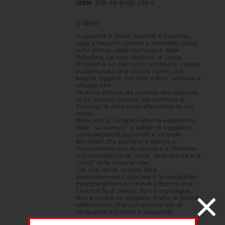
ISBN
: 978-88-8435-235-4
Il libro
Acquerelli e chine, rastrelli e malerbe,
rape e fagiolini, ricette e aneddoti, tutto
sullo sfondo delle montagne della
Valtellina.
La cura dell’orto
di Luisa
Angelici è un racconto armonico, vivace
e spontaneo, che oscilla, come una
brezza leggera, tra erbe e fiori, verdure e
ortaggi che
l’autrice coltiva, da quando era ragazza,
in un piccolo campo alla periferia di
Sondrio, la città dove affondano le sue
radici.
Nella storia, Angelici alterna esperienze
fatte “sul campo” e pillole di saggezza,
considerazioni personali e vicende
famigliari che portano il lettore a
riconnettersi con la natura e a riflettere
sull’analogia tra la “cura” delle piante e la
“cura” della propria vita.
Ciò che rende questo libro
particolarmente speciale è la magistrale
interpretazione in chiave pittorica che
l’autrice fa di piante, fiori e montagne,
fino a creare un oggetto d’arte di grande
raffinatezza, che comprende più di
cinquanta tra chine e acquerelli.
Luisa Angelici vive a Sondrio, dove per