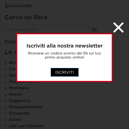
vai al carrello
Cerca un libro
Ricerca avanzata
Iscriviti alla nostra newsletter
Le collane
Riceverai un codice sconto del 5% sul tuo
primo acquisto online!
Biografie
Cartografia
ISCRIVITI
design e comunicazione visiva
Graphic Novel
Montagna
Poesia
Saggistica
Enogastronomia
Fotografia
Guide
Libri per bambini