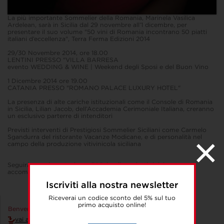
La più importante Sommelier della Romania, Marinela Vasilica
Ardelean, sarà in Sicilia dal 29 novembre all’1 dicembre, per
presentare il suo volume "50 vini di Romania incontrano 50 piatti
italiani d’eccellenza", Terra Ferma Edizioni 2014
29/30 Novembre 2014, ore 18.00
LENTINI PRESSO "VILLA BARRESA
evento WEDDING & WINE | Weekend degli Sposi e del Buon Vino
1 Dicembre 2014 ore 19.00
CATANIA PRESSO "ROMANO PALACE LUXURY HOTEL"
La presenza di alte cariche istituzionali come il Console di Romania
in Sicilia, Lilian Jacob, dell’Accademia Cerimoniale Italiana, creranno
un esclusivo parterre di intenditori
Previsti interventi di Prestigiosi Sommelier Siciliani come Carmelo
Sgandurra del ristorante Vacanze Modicane, e di personalità nel
campo della produzione vitivinicola siciliana
Seguirà una degustazione di Vini e di prodotti tipici
accompagnata dalla musica di
"Doctor Sax e Mister T"
Iscriviti alla nostra newsletter
Riceverai un codice sconto del 5% sul tuo
primo acquisto online!
Benvenuto Accedi!
vai al carrello