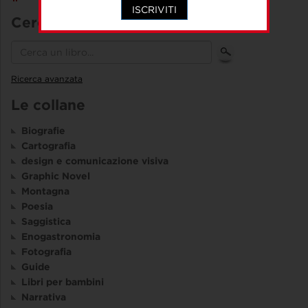
ISCRIVITI
Cerca un libro
Ricerca avanzata
Le collane
Biografie
Cartografia
design e comunicazione visiva
Graphic Novel
Montagna
Poesia
Saggistica
Enogastronomia
Fotografia
Guide
Libri per bambini
Narrativa