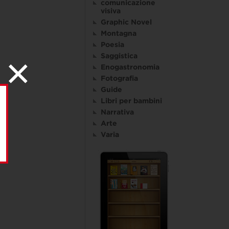
comunicazione
visiva
Graphic Novel
Montagna
Poesia
Saggistica
Enogastronomia
Fotografia
Guide
Libri per bambini
Narrativa
Arte
Varia