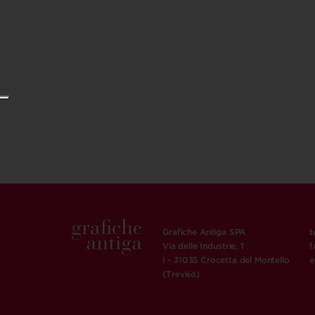
Grafiche Antiga SPA
t
Via delle Industrie, 1
f
I - 31035 Crocetta del Montello
e
(Treviso)