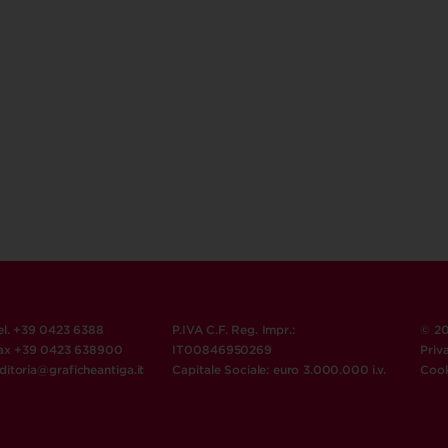
el. +39 0423 6388
P.IVA C.F. Reg. Impr.:
© 20
ax +39 0423 638900
IT00846950269
Priv
ditoria@graficheantiga.it
Capitale Sociale: euro 3.000.000 i.v.
Cook