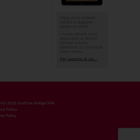
Oggi puoi iniziare
subito a leggere:
basta un click!
I nostri eBook sono
disponibili in diversi
formati e sono
distribuiti sui principali
store online
Per saperne di più...
02-2022 Grafiche Antiga SPA
acy Policy
ie Policy