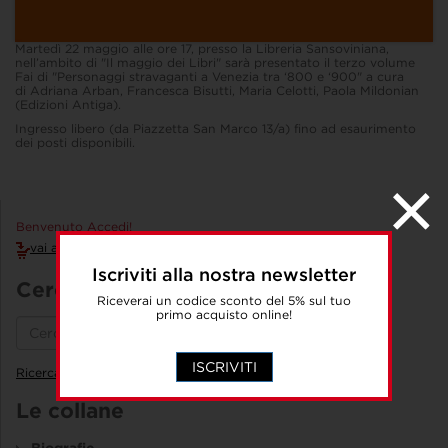
Martedì 22 maggio alle ore 17, presso la Libreria Sansoviniana,
nell’ambito di "Il maggio dei Libri" sarà presentato il terzo volume
Fai di "Personaggi stravaganti a Venezia tra ‘800 e ‘900" a cura
di Adriana Arban, Francesca Bisutti, Maria Celotti, Paola Mildonian
(Edizioni Antiga).
Ingresso libero (da Piazzetta San Marco 13/a) fino ad esaurimento
dei posti disponibili.
Benvenuto Accedi!
vai al carrello
Iscriviti alla nostra newsletter
Cerca un libro
Riceverai un codice sconto del 5% sul tuo
primo acquisto online!
ISCRIVITI
Ricerca avanzata
Le collane
Biografie