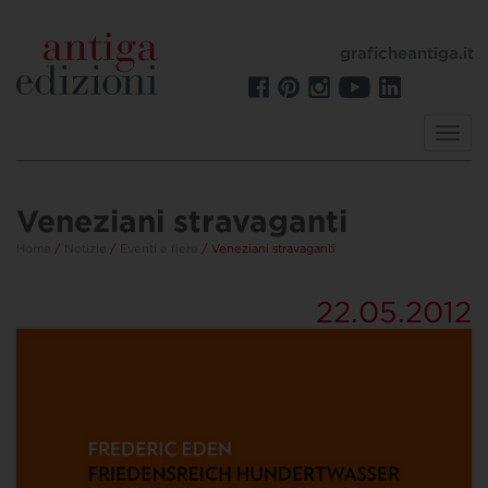
graficheantiga.it
Toggl
navig
Veneziani stravaganti
Home
/
Notizie
/
Eventi e fiere
/ Veneziani stravaganti
22.05.2012