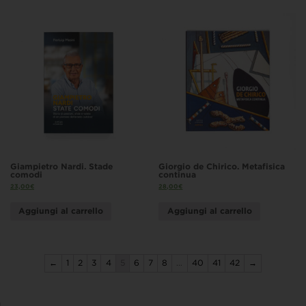
Giampietro Nardi. Stade
Giorgio de Chirico. Metafisica
comodi
continua
23,00
€
28,00
€
Aggiungi al carrello
Aggiungi al carrello
←
1
2
3
4
5
6
7
8
…
40
41
42
→