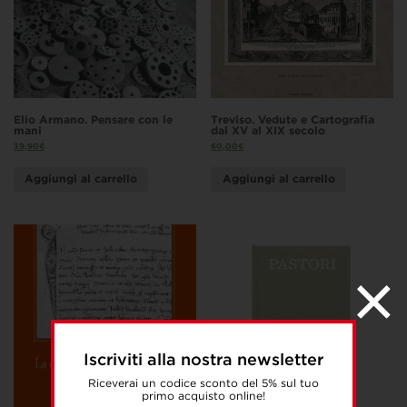
Elio Armano. Pensare con le
Treviso. Vedute e Cartografia
mani
dal XV al XIX secolo
39,90
€
60,00
€
Aggiungi al carrello
Aggiungi al carrello
Iscriviti alla nostra newsletter
Riceverai un codice sconto del 5% sul tuo
primo acquisto online!