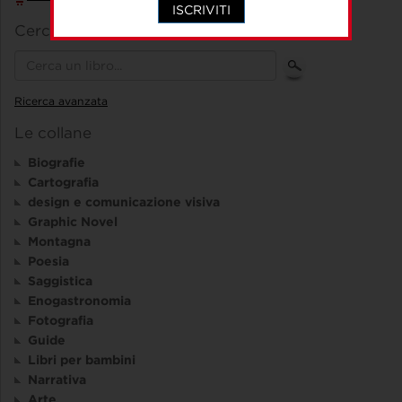
ISCRIVITI
Cerca un libro
Ricerca avanzata
Le collane
Biografie
Cartografia
design e comunicazione visiva
Graphic Novel
Montagna
Poesia
Saggistica
Enogastronomia
Fotografia
Guide
Libri per bambini
Narrativa
Arte