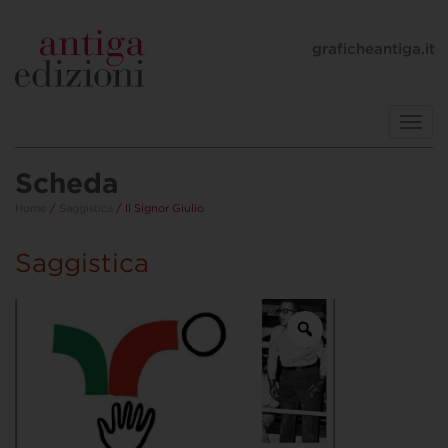
graficheantiga.it
Toggl
navig
Scheda
Home
/
Saggistica
/ Il Signor Giulio
Saggistica