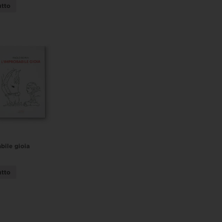
utto
bile gioia
utto