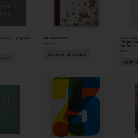
asère e il popolo
HERBARIUM
Natur-Pa
Südgelän
60,00
€
berlinese
20,00
€
Aggiungi al carrello
rrello
Aggiung