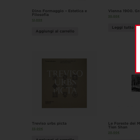
Dino Formaggio – Estetica e
Vienna 1900. Gr
Filosofia
30,00
€
12,00
€
Leggi tutto
Aggiungi al carrello
Treviso urbs picta
Le Foreste dei M
Tien Shan
33,00
€
20,00
€
Aggiungi al carrello