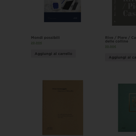
Mondi possibili
Rive / Piere / C
delle colline
20,00
€
30,00
€
Aggiungi al carrello
Aggiungi al ca