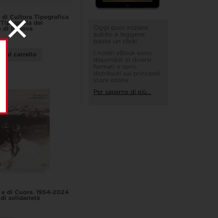
di Cultura Tipografica
 Tipografia del
Oggi puoi iniziare
 di Padova
subito a leggere:
basta un click!
I nostri eBook sono
i al carrello
disponibili in diversi
formati e sono
distribuiti sui principali
store online
Per saperne di più...
 e di Cuore. 1954-2024
di solidarietà