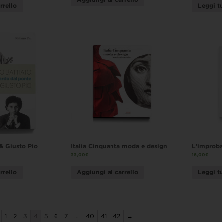
rrello
Leggi t
& Giusto Pio
Italia Cinquanta moda e design
L’improba
33,00
€
16,00
€
rrello
Aggiungi al carrello
Leggi t
1
2
3
4
5
6
7
…
40
41
42
→