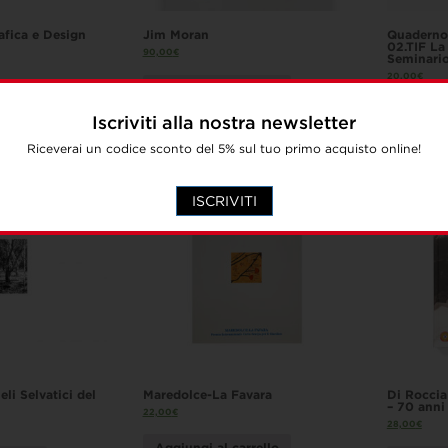
afica e Design
Jim Moran
Quaderno 
02.TIF La
90,00
€
Seminario
20,00
€
Aggiungi al carrello
Aggiung
Iscriviti alla nostra newsletter
Riceverai un codice sconto del 5% sul tuo primo acquisto online!
ISCRIVITI
eli Selvatici del
Maredolce-La Favara
Di Roccia
– 70 anni 
22,00
€
28,00
€
Aggiungi al carrello