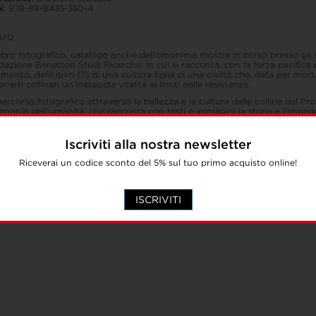
N
: 978-88-8435-350-4
ibro
ibro fotografico, catalogo anche dell’omonima mostra in corso presso gli
azione Benetton Studi Ricerche, in cui si racconta, con la forza pacifica e
ramonto, definitivo (?) di una cultura figlia di una civiltà che, data per mor
lacerti collinari un’inesausta vitalità ai limiti della resistenza.
ercorso fotografico attraverso la bellezza e la cultura delle colline del Pr
imonio dell’umanità, che racconta con testi e immagini la storia e l’impe
a al presente e per definire un futuro possibile a questi luoghi, per diven
r saperlo raccontare e presentare al turista sempre più numeroso e curios
toriale.
Iscriviti alla nostra newsletter
bbricati rurali immersi nelle colline ricordano lo stretto legame tra il viticolto
Riceverai un codice sconto del 5% sul tuo primo acquisto online!
aggio che il viticoltore ha creato modellando con rispetto ciò che la natu
osizione; i ricordi di chi ha dato un senso anche economico al lavoro nel v
damenti che dobbiamo custodire e che dobbiamo tramandare. Tutto ques
na pericolosa omologazione e al contrario caratterizza e rende unico quel 
ISCRIVITI