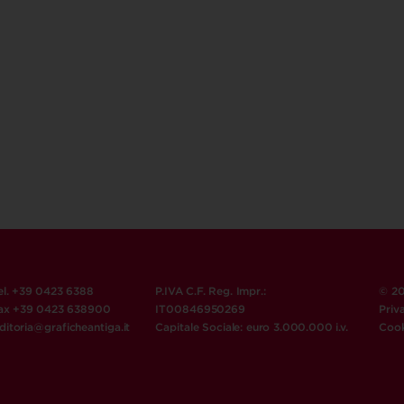
el. +39 0423 6388
P.IVA C.F. Reg. Impr.:
© 20
ax +39 0423 638900
IT00846950269
Priv
ditoria@graficheantiga.it
Capitale Sociale: euro 3.000.000 i.v.
Cook