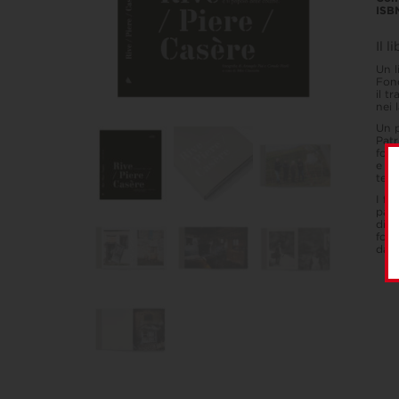
ISB
Il l
Un l
Fond
il t
nei 
Un p
Patr
form
e pe
terri
I fa
paes
disp
fon
da u