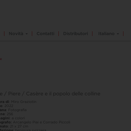
Novità
Contatti
Distributori
Italiano
ne
e / Piere / Casère e il popolo delle colline
ra di
: Miro Graziotin
o
: 2022
lana
: Fotografia
ine
: 256
agini
: a colori
ografo:
Arcangelo Piai e Corrado Piccoli
mato
: 21 x 27 cm
fezione
: brossura svizzera