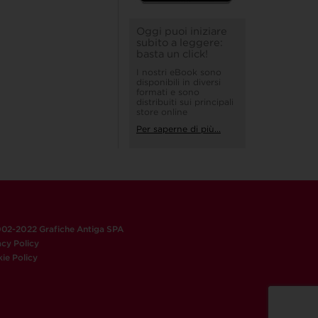
Oggi puoi iniziare
subito a leggere:
basta un click!
I nostri eBook sono
disponibili in diversi
formati e sono
distribuiti sui principali
store online
Per saperne di più...
02-2022 Grafiche Antiga SPA
acy Policy
ie Policy