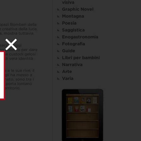
visiva
Graphic Novel
Montagna
Poesia
 spazi Bomben della
 creativa della luce,
Saggistica
ta, mostra tuttavia
Enogastronomia
Fotografia
osecco, oggi
gno odierno per dare
Guide
tarne custodi gelosi
Libri per bambini
o di vera identità
Narrativa
re e le sue rive; il
Arte
ra gli ha messo a
Varia
igneto, sono tra i
to porta lontano
territorio.