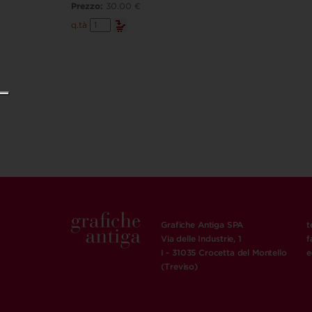
Prezzo:
30.00 €
Rive
q.tà
/
Piere
/
Casère
e
il
popolo
delle
colline
quantità
Grafiche Antiga SPA
t
Via delle Industrie, 1
f
I - 31035 Crocetta del Montello
e
(Treviso)