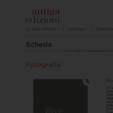
La casa editrice
Catalogo
Tipoteca
Scheda
Home
/
Fotografia
/ Rive / Piere / Casère e il popolo delle colli
Fotografia
Riv
A cu
Ann
Col
Pag
Imm
Fot
For
Con