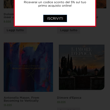
Riceverai un codice sconto del 5% sul tuo
primo acquisto online!
Dolomiten Weltnaturerbe. Dem
Dolomiten Weltnaturerbe.
meer entsprungen
Gebirgsgruppen und gipfel
ISCRIVITI
8,00
€
8,00
€
Leggi tutto
Leggi tutto
Antonella Mason. From
Dimore d’Epoca
Becoming to Vertically
49,00
€
15,00
€