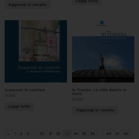
Leggi tutto
Aggiungi al carrello
Scamozzi in cantiere
In Treviso. La città dentro le
mura
12,00
€
25,00
€
Leggi tutto
Aggiungi al carrello
←
1
2
3
…
30
31
32
33
34
35
36
…
40
41
42