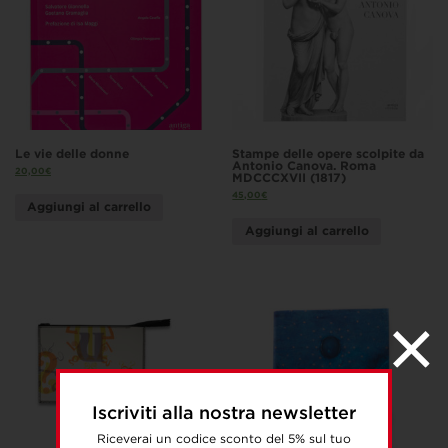
Le vie delle donne
Stampe delle opere scolpite da
Antonio Canova. Roma
20,00
€
MDCCCXVII (1817)
45,00
€
Aggiungi al carrello
Aggiungi al carrello
Iscriviti alla nostra newsletter
Riceverai un codice sconto del 5% sul tuo