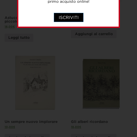
primo acquisto online!
ISCRIVITI
Astuccio “LetterBugs” grande e
A riveder le stelle
piccolo
30,00
€
18,00
€
Aggiungi al carrello
Leggi tutto
Un sempre nuovo implorare
Gli alberi ricordano
10,00
€
18,00
€