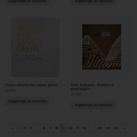
Aggiungi al carrello
Aggiungi al carrello
There where the vines grow.
Elio Armano. Dentro il
paesaggio
35,00
€
15,00
€
Aggiungi al carrello
Aggiungi al carrello
←
1
2
3
…
6
7
8
9
10
11
12
…
40
41
42
→