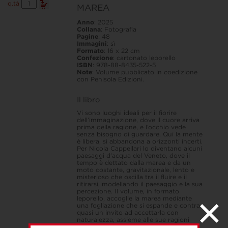
MAREA
q.tà
MAREA
quantità
Anno
: 2025
Collana
: Fotografia
Pagine
: 48
Immagini
: sì
Formato
: 16 x 22 cm
Confezione
: cartonato leporello
ISBN
: 978-88-8435-522-5
Note
:
Volume pubblicato in coedizione
con Penisola Edizioni.
Il libro
Vi sono luoghi ideali per il fiorire
dell’immaginazione, dove il cuore arriva
prima della ragione, e l’occhio vede
senza bisogno di guardare. Qui la mente
è libera, si abbandona a orizzonti incerti.
Per Nicola Cappellari lo diventano alcuni
paesaggi d’acqua del Veneto, dove il
tempo è dettato dalla marea e da un
moto costante, gravitazionale, lento e
misterioso che oscilla tra il fluire e il
ritirarsi, modellando il paesaggio e la sua
percezione. Il volume, in formato
leporello, accoglie la marea mediante
una fogliazione che si espande e contrae,
quasi un invito ad accettarla con
naturalezza, assieme alle sue ragioni
invisibili per situarsi in armonia con