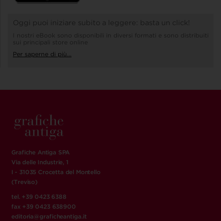
Oggi puoi iniziare subito a leggere: basta un click!
I nostri eBook sono disponibili in diversi formati e sono distribuiti
sui principali store online
Per saperne di più...
Grafiche Antiga SPA
Via delle Industrie, 1
I - 31035 Crocetta del Montello
(Treviso)
tel. +39 0423 6388
fax +39 0423 638900
editoria@graficheantiga.it