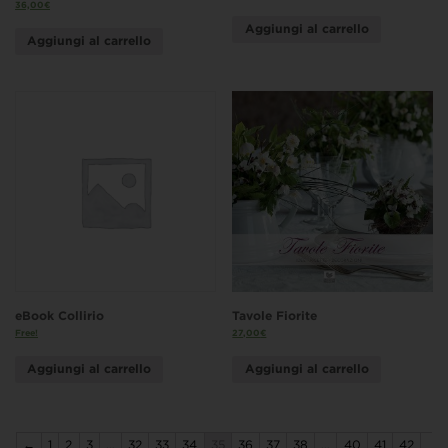
36,00
€
Aggiungi al carrello
Aggiungi al carrello
eBook Collirio
Tavole Fiorite
Free!
27,00
€
Aggiungi al carrello
Aggiungi al carrello
←
1
2
3
…
32
33
34
35
36
37
38
…
40
41
42