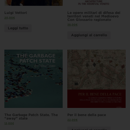
Luigi Vettori
Le opere militari di difesa dei
territori veneti nel Medioevo
20,00
€
Con Glossario ragionato
38,00
€
Leggi tutto
Aggiungi al carrello
The Garbage Patch State. The
Per il bene della pace
“away” state
22,00
€
12,00
€