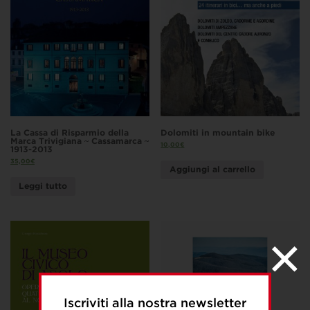
La Cassa di Risparmio della
Dolomiti in mountain bike
Marca Trivigiana ~ Cassamarca ~
10,00
€
1913-2013
35,00
€
Aggiungi al carrello
Leggi tutto
Iscriviti alla nostra newsletter