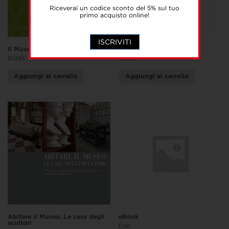
Riceverai un codice sconto del 5% sul tuo
primo acquisto online!
ISCRIVITI
Il Museo Civico di Asolo
Osmace e Brezani
37,00
€
18,00
€
Aggiungi al carrello
Aggiungi al carrello
Abitare il Museo. Le case degli
eBook
scultori
Free!