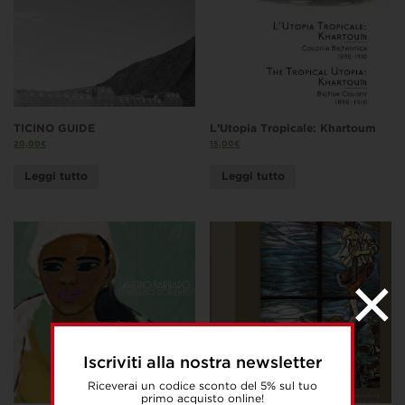
TICINO GUIDE
L’Utopia Tropicale: Khartoum
20,00
€
15,00
€
Leggi tutto
Leggi tutto
Iscriviti alla nostra newsletter
Riceverai un codice sconto del 5% sul tuo
primo acquisto online!