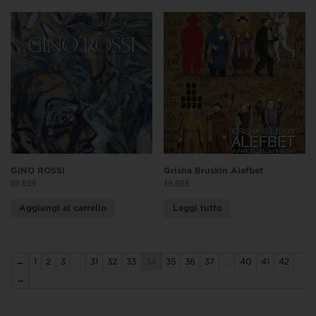
GINO ROSSI
Grisha Bruskin Alefbet
50,00
€
30,00
€
Aggiungi al carrello
Leggi tutto
←
1
2
3
…
31
32
33
34
35
36
37
…
40
41
42
→