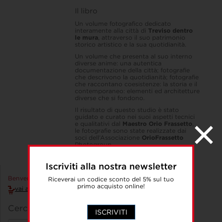
Il libro
Un volume fotografico dedicato
interamente alla città di
Treviso dentro
le mura
, attraverso il suo patrimonio
storico artistico e la sua quotidianità.
Un volume che presenta al suo interno
diverse anime: una autentica
documentazione della città; fotografie
che descrivono la quotidianità; fotografie
che raccontano coesistenze: la storia e il
contemporaneo: elementi ed architetture
diverse che si fondono.
Il risultato di questo studio è stato
guidato e curato nei suoi aspetti tecnici
e qualitativi dal
Maestro Orio Frassetto
,
le fotografie sono state realizzate dai
soci dell’Associazione
OrioFrassetto
Photogroup.
Iscriviti alla nostra newsletter
Benvenuto Accedi!
Riceverai un codice sconto del 5% sul tuo
primo acquisto online!
vai al carrello
Cerca un libro
ISCRIVITI