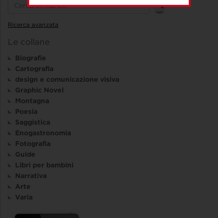
Ricerca avanzata
Le collane
Biografie
Cartografia
design e comunicazione visiva
Graphic Novel
Montagna
Poesia
Saggistica
Enogastronomia
Fotografia
Guide
Libri per bambini
Narrativa
Arte
Varia