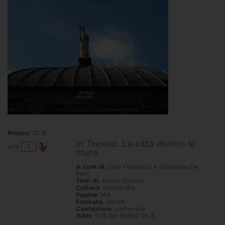
Prezzo:
25 €
In Treviso. La città dentro le
In
q.tà
mura
Treviso.
La
città
A cura di
: Orio Frassetto e Giuseppe De
dentro
Pieri
le
Testi di:
Ennio Ciaccia
mura
Collana
: Fotografia
quantità
Pagine
: 144
Formato
: 24x29
Confezione
: cartonato
ISBN
: 978-88-99657-25-3