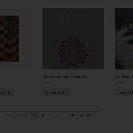
Itinerando nell’enosfera
Pellizza 
18,00
€
25,00
€
rrello
Leggi tutto
Leggi t
…
27
28
29
30
31
32
33
…
40
41
42
→