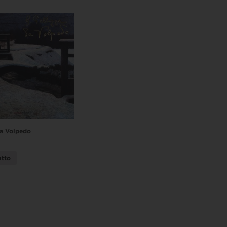
da Volpedo
utto