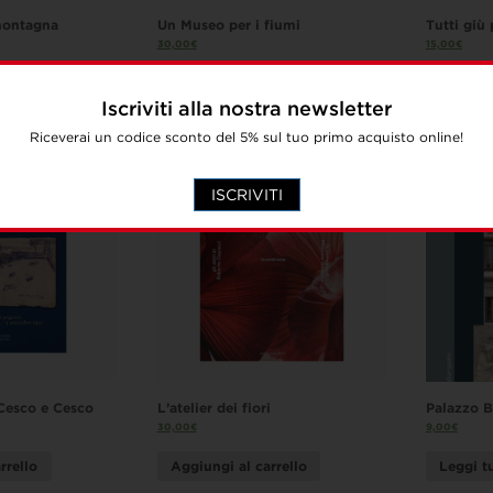
montagna
Un Museo per i fiumi
Tutti giù 
30,00
€
15,00
€
rrello
Aggiungi al carrello
Aggiung
Iscriviti alla nostra newsletter
Riceverai un codice sconto del 5% sul tuo primo acquisto online!
ISCRIVITI
 Cesco e Cesco
L’atelier dei fiori
Palazzo B
30,00
€
9,00
€
rrello
Aggiungi al carrello
Leggi t