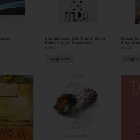
capes
Che bellezza! Che finura! Miela
Museo San
Reina + Luigi Spazzapan
Pinacotec
15,00
€
10,00
€
Leggi tutto
Leggi t