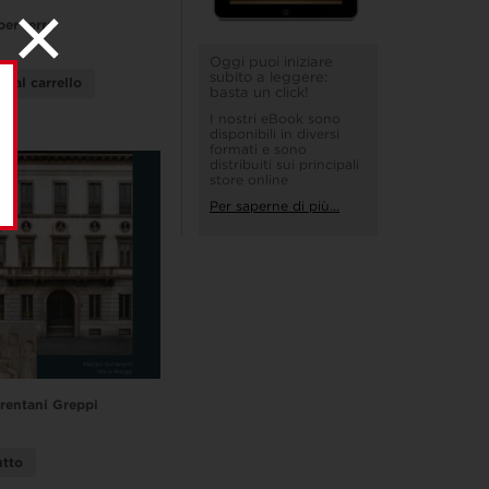
per terra
Oggi puoi iniziare
subito a leggere:
i al carrello
basta un click!
I nostri eBook sono
disponibili in diversi
formati e sono
distribuiti sui principali
store online
Per saperne di più...
rentani Greppi
utto