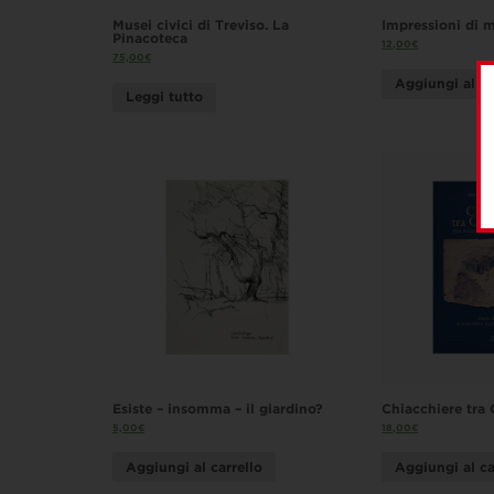
Musei civici di Treviso. La
Impressioni di 
Pinacoteca
12,00
€
75,00
€
Aggiungi al ca
Leggi tutto
Esiste – insomma – il giardino?
Chiacchiere tra
5,00
€
18,00
€
Aggiungi al carrello
Aggiungi al ca