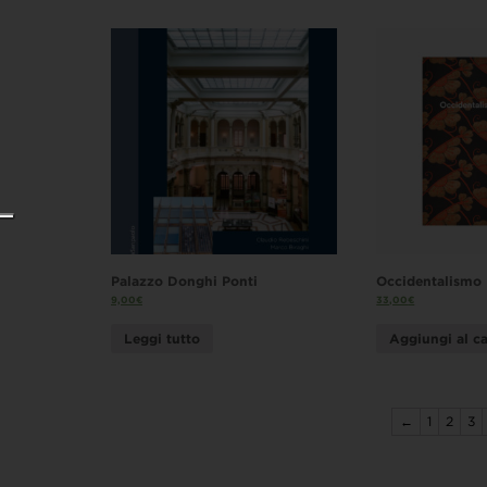
Palazzo Donghi Ponti
Occidentalismo
9,00
€
33,00
€
Leggi tutto
Aggiungi al ca
←
1
2
3