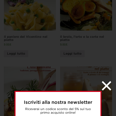
Il paniere del Vicentino nel
Il brolo, l’orto e la corte nel
piatto
piatto
9,90
€
9,90
€
Leggi tutto
Leggi tutto
Iscriviti alla nostra newsletter
Riceverai un codice sconto del 5% sul tuo
primo acquisto online!