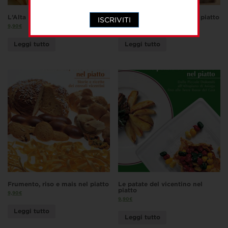
L’Alta Padovana
I formaggi del Veneto nel piatto
ISCRIVITI
9,90
€
9,90
€
Leggi tutto
Leggi tutto
Frumento, riso e mais nel piatto
Le patate del vicentino nel
piatto
9,90
€
9,90
€
Leggi tutto
Leggi tutto