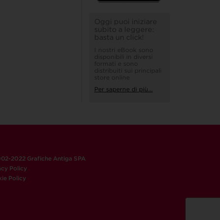
Oggi puoi iniziare
subito a leggere:
basta un click!
I nostri eBook sono
disponibili in diversi
formati e sono
distribuiti sui principali
store online
Per saperne di più...
02-2022 Grafiche Antiga SPA
acy Policy
ie Policy