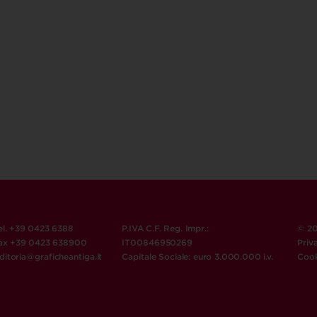
el. +39 0423 6388
P.IVA C.F. Reg. Impr.:
© 20
ax +39 0423 638900
IT00846950269
Priv
ditoria@graficheantiga.it
Capitale Sociale: euro 3.000.000 i.v.
Cook