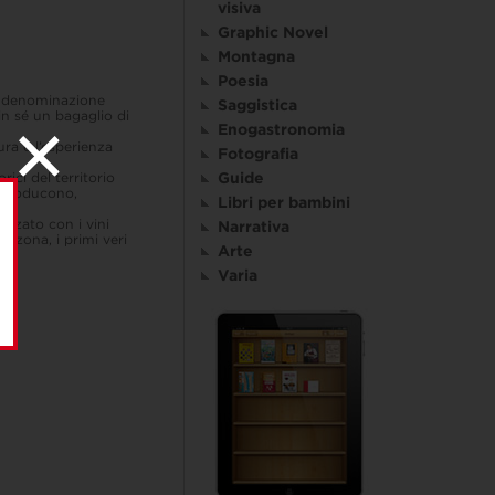
visiva
Graphic Novel
Montagna
Poesia
na denominazione
Saggistica
n sé un bagaglio di
Enogastronomia
nura e l’esperienza
Fotografia
Guide
ici del territorio
i producono,
Libri per bambini
izzato con i vini
Narrativa
a zona, i primi veri
Arte
Varia