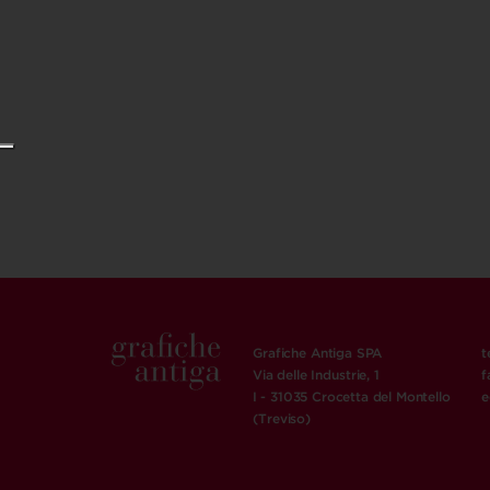
Grafiche Antiga SPA
t
Via delle Industrie, 1
f
I - 31035 Crocetta del Montello
e
(Treviso)