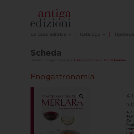
La casa editrice
Catalogo
Tipoteca
Scheda
Home
/
Enogastronomia
/ A tavola con i vini Doc di Merlara
Enogastronomia
A t
tut
A cu
Test
Col
Pag
Imm
For