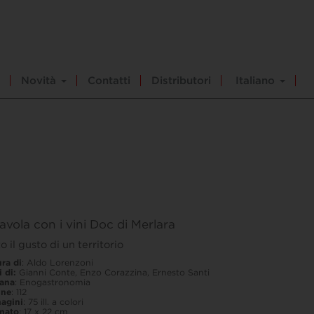
Novità
Contatti
Distributori
Italiano
avola con i vini Doc di Merlara
to il gusto di un territorio
ra di
: Aldo Lorenzoni
i di:
Gianni Conte, Enzo Corazzina, Ernesto Santi
lana
: Enogastronomia
ine
: 112
agini
: 75 ill. a colori
mato
: 17 x 22 cm