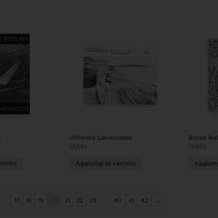
i
Ultimate Landscapes
Rosso Ru
23,00
€
30,00
€
rrello
Aggiungi al carrello
Aggiung
…
17
18
19
20
21
22
23
…
40
41
42
→