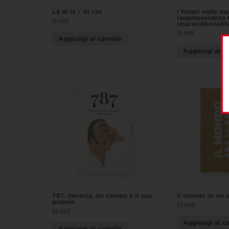
Lâ di là / Iti čez
I Poteri nelle as
rappresentanza t
15,00
€
imprenditorialit
18,00
€
Aggiungi al carrello
Aggiungi al ca
787. Venezia, un campo e il suo
Il mondo in un 
popolo
23,00
€
22,00
€
Aggiungi al ca
Aggiungi al carrello