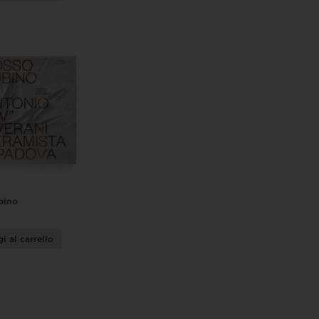
bino
i al carrello