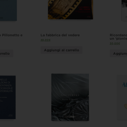
o Pillonetto e
La fabbrica del vedere
Ricordand
un ‘pionie
48,00
€
30,00
€
Aggiungi al carrello
rrello
Aggiung