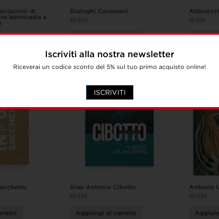
sociazioni di
Dialoghi Canoviani
Abbracci
ra burocrazia e
30,00
€
15,00
€
à
Aggiungi al carrello
Aggiung
rrello
Iscriviti alla nostra newsletter
Riceverai un codice sconto del 5% sul tuo primo acquisto online!
ISCRIVITI
sacchetto
Gian Antonio Cibotto
Antonio 
25,00
€
20,00
€
rrello
Aggiungi al carrello
Aggiung