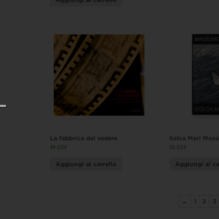
La fabbrica del vedere
Solca Mari Moss
48,00
€
25,00
€
Aggiungi al carrello
Aggiungi al ca
←
1
2
3