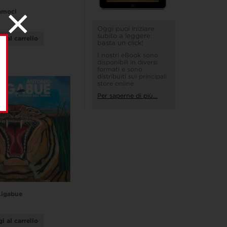
amoci
Oggi puoi iniziare
subito a leggere:
i al carrello
basta un click!
I nostri eBook sono
disponibili in diversi
formati e sono
distribuiti sui principali
store online
Per saperne di più...
Ligabue
i al carrello