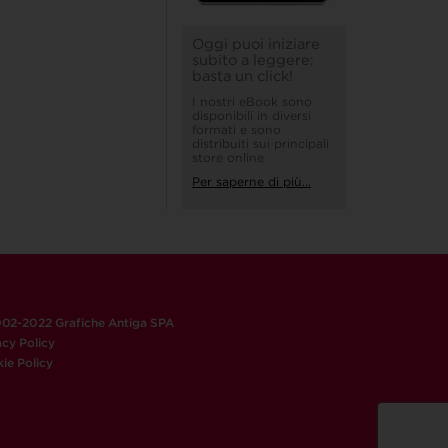
Oggi puoi iniziare
subito a leggere:
basta un click!
I nostri eBook sono
disponibili in diversi
formati e sono
distribuiti sui principali
store online
Per saperne di più...
02-2022 Grafiche Antiga SPA
acy Policy
ie Policy