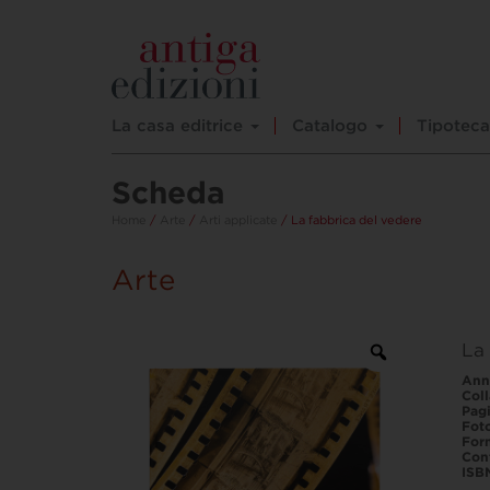
La casa editrice
Catalogo
Tipoteca
Scheda
Home
/
Arte
/
Arti applicate
/ La fabbrica del vedere
Arte
La 
Ann
Col
Pag
Fot
For
Con
ISB