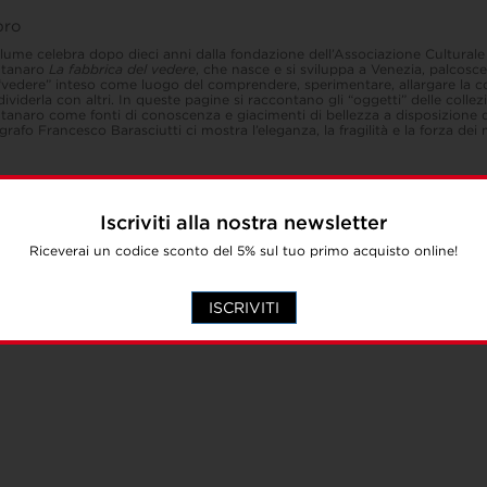
ibro
olume celebra dopo dieci anni dalla fondazione dell’Associazione Culturale
tanaro
La fabbrica del vedere
, che nasce e si sviluppa a Venezia, palcosc
“vedere” inteso come luogo del comprendere, sperimentare, allargare la 
ividerla con altri. In queste pagine si raccontano gli “oggetti” delle collez
anaro come fonti di conoscenza e giacimenti di bellezza a disposizione di 
grafo Francesco Barasciutti ci mostra l’eleganza, la fragilità e la forza dei m
Iscriviti alla nostra newsletter
Riceverai un codice sconto del 5% sul tuo primo acquisto online!
ISCRIVITI