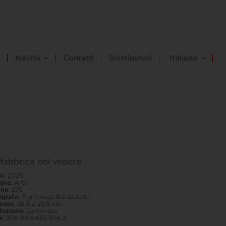
Novità
Contatti
Distributori
Italiano
fabbrica del vedere
o
: 2026
lana
: Arte
ine
: 275
ografo:
Francesco Barasciutti
mato
: 26,5 x 29,5 cm
fezione
: Cartonato
N
: 978-88-8435-594-2