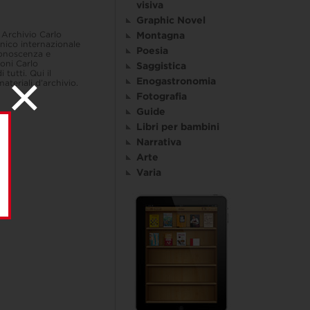
visiva
Graphic Novel
 Archivio Carlo
Montagna
enico internazionale
Poesia
conoscenza e
ioni Carlo
Saggistica
tutti. Qui il
Enogastronomia
ateriali d’archivio.
Fotografia
Guide
Libri per bambini
Narrativa
Arte
Varia