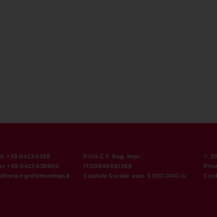
el. +39 0423 6388
P.IVA C.F. Reg. Impr.:
© 20
ax +39 0423 638900
IT00846950269
Priv
ditoria@graficheantiga.it
Capitale Sociale: euro 3.000.000 i.v.
Cook