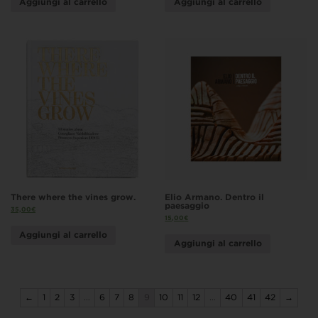
Aggiungi al carrello
Aggiungi al carrello
There where the vines grow.
Elio Armano. Dentro il
paesaggio
35,00
€
15,00
€
Aggiungi al carrello
Aggiungi al carrello
←
1
2
3
…
6
7
8
9
10
11
12
…
40
41
42
→