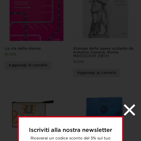
Le vie delle donne
Stampe delle opere scolpite da
Antonio Canova. Roma
20,00
€
MDCCCXVII (1817)
45,00
€
Aggiungi al carrello
Aggiungi al carrello
Iscriviti alla nostra newsletter
Riceverai un codice sconto del 5% sul tuo