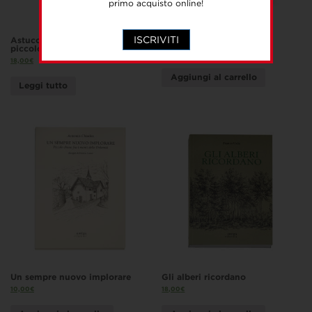
primo acquisto online!
ISCRIVITI
Astuccio “LetterBugs” grande e
A riveder le stelle
piccolo
30,00
€
18,00
€
Aggiungi al carrello
Leggi tutto
Un sempre nuovo implorare
Gli alberi ricordano
10,00
€
18,00
€