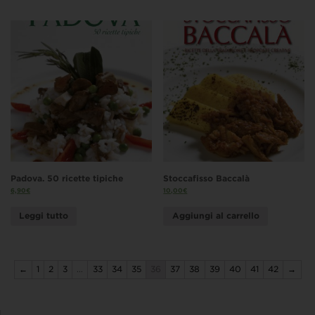
Padova. 50 ricette tipiche
Stoccafisso Baccalà
6,90
€
10,00
€
Leggi tutto
Aggiungi al carrello
←
1
2
3
…
33
34
35
36
37
38
39
40
41
42
→