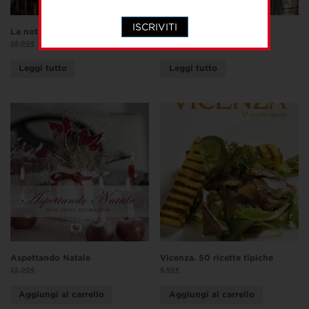
ISCRIVITI
La notte di san Lorenzo
Chiesa di Santa Corona
28,00
€
10,00
€
Leggi tutto
Leggi tutto
Aspettando Natale
Vicenza. 50 ricette tipiche
22,00
€
6,90
€
Aggiungi al carrello
Aggiungi al carrello