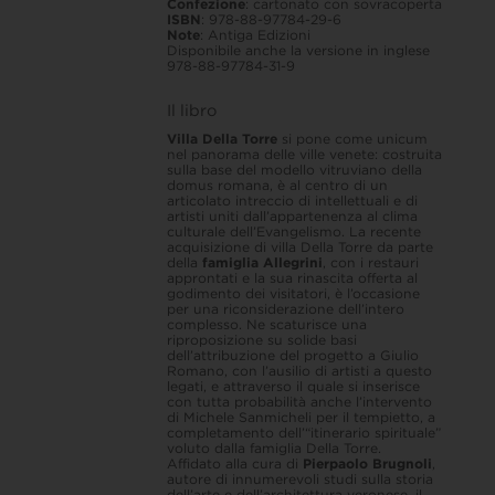
Confezione
: cartonato con sovracoperta
ISBN
: 978-88-97784-29-6
Note
:
Antiga Edizioni
Disponibile anche la versione in inglese
978-88-97784-31-9
Il libro
Villa Della Torre
si pone come unicum
nel panorama delle ville venete: costruita
sulla base del modello vitruviano della
domus romana, è al centro di un
articolato intreccio di intellettuali e di
artisti uniti dall’appartenenza al clima
culturale dell’Evangelismo. La recente
acquisizione di villa Della Torre da parte
della
famiglia Allegrini
, con i restauri
approntati e la sua rinascita offerta al
godimento dei visitatori, è l’occasione
per una riconsiderazione dell’intero
complesso. Ne scaturisce una
riproposizione su solide basi
dell’attribuzione del progetto a Giulio
Romano, con l’ausilio di artisti a questo
legati, e attraverso il quale si inserisce
con tutta probabilità anche l’intervento
di Michele Sanmicheli per il tempietto, a
completamento dell’“itinerario spirituale”
voluto dalla famiglia Della Torre.
Affidato alla cura di
Pierpaolo Brugnoli
,
autore di innumerevoli studi sulla storia
dell’arte e dell’architettura veronese, il