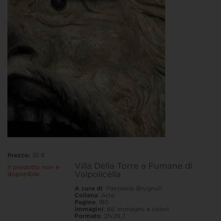
Prezzo:
35 €
Villa Della Torre a Fumane di
Il prodotto non è
Valpolicella
disponibile
A cura di
: Pierpaolo Brugnoli
Collana
: Arte
Pagine
: 180
Immagini
: 66 immagini a colori
Formato
: 21x29,7